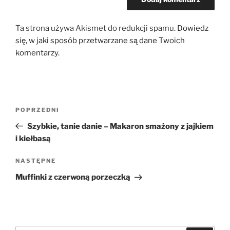
Ta strona używa Akismet do redukcji spamu.
Dowiedz
się, w jaki sposób przetwarzane są dane Twoich
komentarzy.
Nawigacja
Poprzedni
POPRZEDNI
wpisu
wpis
Szybkie, tanie danie – Makaron smażony z jajkiem
i kiełbasą
Następny
NASTĘPNE
wpis
Muffinki z czerwoną porzeczką