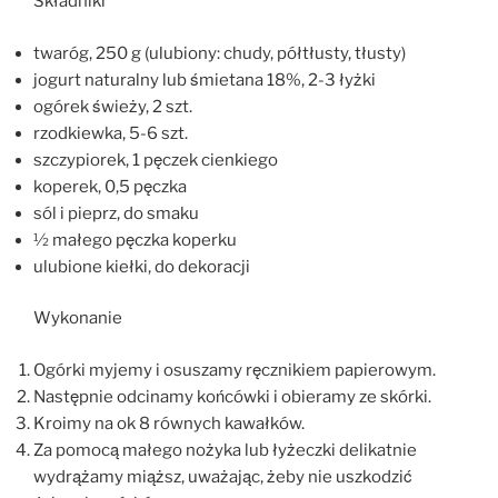
Składniki
twaróg, 250 g (ulubiony: chudy, półtłusty, tłusty)
jogurt naturalny lub śmietana 18%, 2-3 łyżki
ogórek świeży, 2 szt.
rzodkiewka, 5-6 szt.
szczypiorek, 1 pęczek cienkiego
koperek, 0,5 pęczka
sól i pieprz, do smaku
½ małego pęczka koperku
ulubione kiełki, do dekoracji
Wykonanie
Ogórki myjemy i osuszamy ręcznikiem papierowym.
Następnie odcinamy końcówki i obieramy ze skórki.
Kroimy na ok 8 równych kawałków.
Za pomocą małego nożyka lub łyżeczki delikatnie
wydrążamy miąższ, uważając, żeby nie uszkodzić