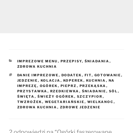
KATEGORIE
IMPREZOWE MENU
,
PRZEPISY
,
ŚNIADANIA
,
ZDROWA KUCHNIA
TAGI
DANIE IMPREZOWE
,
DODATEK
,
FIT
,
GOTOWANIE
,
JEDZENIE
,
KOLACJA
,
KOPEREK
,
KUCHNIA
,
NA
IMPREZĘ
,
OGÓREK
,
PIEPRZ
,
PRZEKĄSKA
,
PRZYSTAWKA
,
RZEDKIEWKA
,
ŚNIADANIE
,
SÓL
,
ŚWIĘTA
,
ŚWIEŻY OGÓREK
,
SZCZYPIOR
,
TWZROŻEK
,
WEGETARIAŃSKIE
,
WIELKANOC
,
ZDROWA KUCHNIA
,
ZDROWE JEDZENIE
2 odpowiedzi na “Ogórki faszerowane