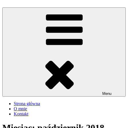
Przejdź
do
iMadzik
Blog Kulinarny
treści
Menu
Strona główna
O mnie
Kontakt
Miesiąc:
październik 2018