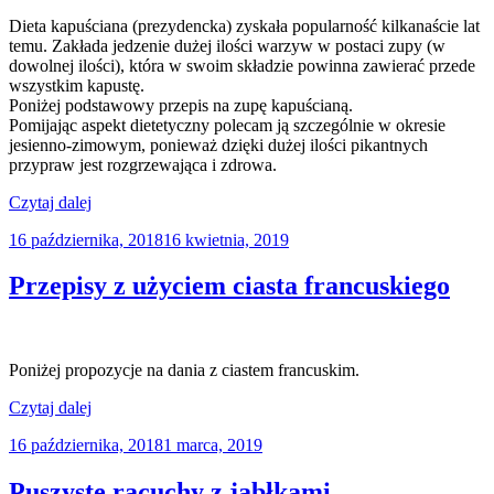
Dieta kapuściana (prezydencka) zyskała popularność kilkanaście lat
temu. Zakłada jedzenie dużej ilości warzyw w postaci zupy (w
dowolnej ilości), która w swoim składzie powinna zawierać przede
wszystkim kapustę.
Poniżej podstawowy przepis na zupę kapuścianą.
Pomijając aspekt dietetyczny polecam ją szczególnie w okresie
jesienno-zimowym, ponieważ dzięki dużej ilości pikantnych
przypraw jest rozgrzewająca i zdrowa.
„Rozgrzewająca
Czytaj dalej
zupa
Opublikowane
16 października, 2018
16 kwietnia, 2019
kapuściana,
w
tzw.
zupa
Przepisy z użyciem ciasta francuskiego
prezydencka”
Poniżej propozycje na dania z ciastem francuskim.
„Przepisy
Czytaj dalej
z
Opublikowane
16 października, 2018
1 marca, 2019
użyciem
w
ciasta
francuskiego”
Puszyste racuchy z jabłkami