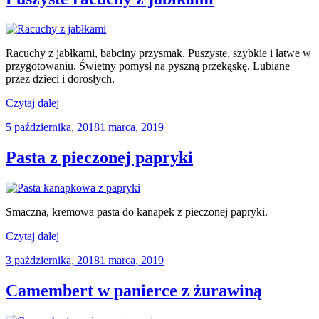
Racuchy z jabłkami, babciny przysmak. Puszyste, szybkie i łatwe w
przygotowaniu. Świetny pomysł na
pyszną przekąskę. Lubiane
przez dzieci i dorosłych.
„Puszyste
Czytaj dalej
racuchy
Opublikowane
5 października, 2018
1 marca, 2019
z
w
jabłkami”
Pasta z pieczonej papryki
Smaczna, kremowa pasta do kanapek z pieczonej papryki.
„Pasta
Czytaj dalej
z
Opublikowane
3 października, 2018
1 marca, 2019
pieczonej
w
papryki”
Camembert w panierce z żurawiną