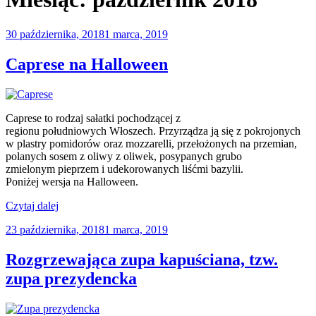
Opublikowane
30 października, 2018
1 marca, 2019
w
Caprese na Halloween
Caprese to rodzaj sałatki pochodzącej z
regionu południowych Włoszech. Przyrządza ją się z pokrojonych
w plastry pomidorów oraz mozzarelli, przełożonych na przemian,
polanych sosem z oliwy z oliwek, posypanych grubo
zmielonym pieprzem i udekorowanych liśćmi bazylii.
Poniżej wersja na Halloween.
„Caprese
Czytaj dalej
na
Opublikowane
23 października, 2018
1 marca, 2019
Halloween”
w
Rozgrzewająca zupa kapuściana, tzw.
zupa prezydencka