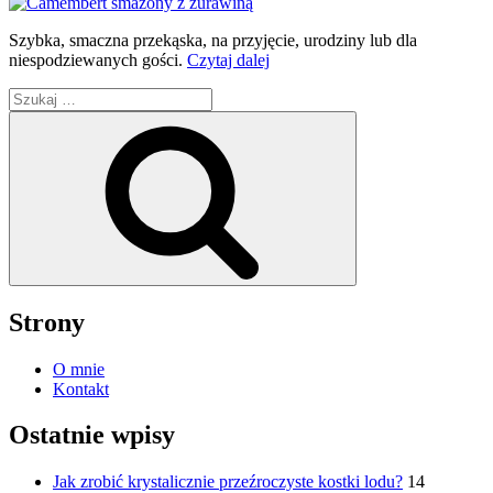
Szybka, smaczna przekąska, na przyjęcie, urodziny lub dla
„Camembert
niespodziewanych gości.
Czytaj dalej
w
Szukaj:
panierce
z
Szukaj
żurawiną”
Strony
O mnie
Kontakt
Ostatnie wpisy
Jak zrobić krystalicznie przeźroczyste kostki lodu?
14