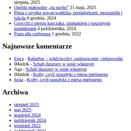
sierpnia, 2025
Ogórki małosolne „na sucho”
21 maja, 2025
Pinsa z szynką szwarcwaldzką, pomidorkami, mozzarellą i
rukolą
6 grudnia, 2024
Gnocchi z piersią kurczaka, szpinakiem i suszonymi
pomidorami
4 października, 2024
Pasta alla carbonara
1 grudnia, 2022
Najnowsze komentarze
Eiwa
-
Rabarbar – właściwości, zastosowanie, ciekawostki
iMadzik
-
Schab duszony w sosie własnym
Aga
-
Schab duszony w sosie własnym
iMadzik
-
Kofty, czyli szaszłyki z mięsa mielonego
Jusia
-
Kofty, czyli szaszłyki z mięsa mielonego
Archiwa
sierpień 2025
maj 2025
grudzień 2024
październik 2024
grudzień 2022
październik 2022