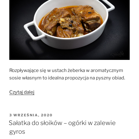
naturalnym
i
miodem”
Rozpływające się w ustach żeberka w aromatycznym
sosie własnym to idealna propozycja na pyszny obiad.
„Żeberka
Czytaj dalej
w
sosie
własnym”
OPUBLIKOWANE
3 WRZEŚNIA, 2020
W
Sałatka do słoików – ogórki w zalewie
gyros