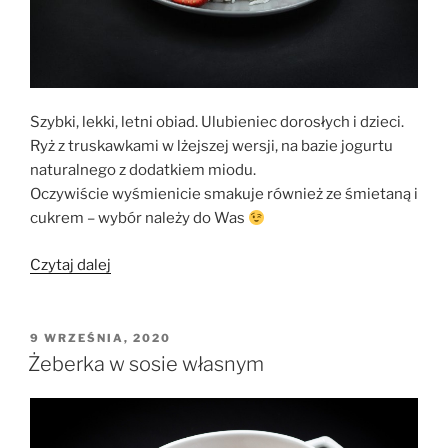
Szybki, lekki, letni obiad. Ulubieniec dorosłych i dzieci.
Ryż z truskawkami w lżejszej wersji, na bazie jogurtu
naturalnego z dodatkiem miodu.
Oczywiście wyśmienicie smakuje również ze śmietaną i
cukrem – wybór należy do Was
„Ryż
Czytaj dalej
z
truskawkami
–
OPUBLIKOWANE
9 WRZEŚNIA, 2020
W
wersja
Żeberka w sosie własnym
fit
z
jogurtem