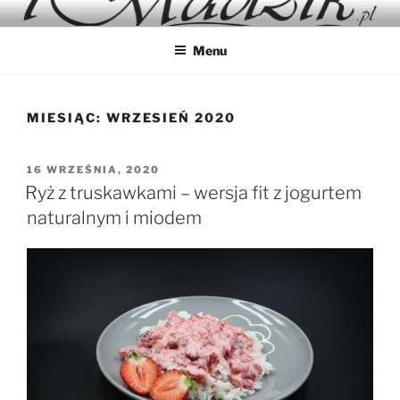
Przejdź
IMADZIK
Blog Kulinarny
do
Menu
treści
MIESIĄC:
WRZESIEŃ 2020
OPUBLIKOWANE
16 WRZEŚNIA, 2020
W
Ryż z truskawkami – wersja fit z jogurtem
naturalnym i miodem