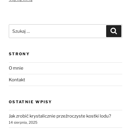
do
słoików
–
ogórki
Szukaj:
Szukaj
w
zalewie
gyros”
STRONY
O mnie
Kontakt
OSTATNIE WPISY
Jak zrobić krystalicznie przeźroczyste kostki lodu?
14 sierpnia, 2025