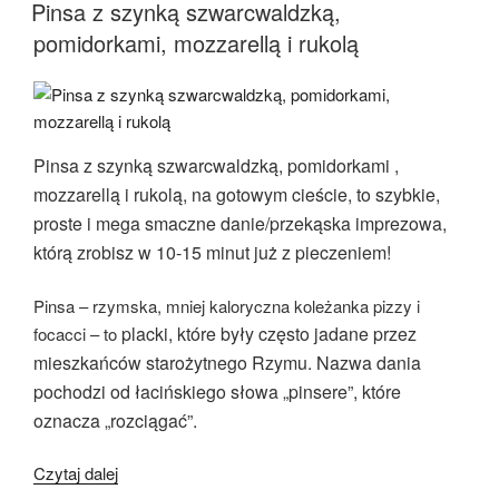
W
Pinsa z szynką szwarcwaldzką,
pomidorkami, mozzarellą i rukolą
Pinsa z szynką szwarcwaldzką, pomidorkami ,
mozzarellą i rukolą, na gotowym cieście, to szybkie,
proste i mega smaczne danie/przekąska imprezowa,
którą zrobisz w 10-15 minut już z pieczeniem!
Pinsa – rzymska, mniej kaloryczna koleżanka pizzy i
placki, które były często jadane przez
focacci – to
mieszkańców starożytnego Rzymu. Nazwa dania
pochodzi od łacińskiego słowa „pinsere”, które
oznacza „rozciągać”.
„Pinsa
Czytaj dalej
z