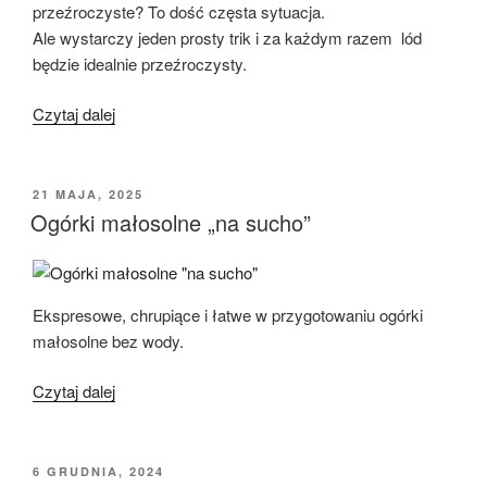
przeźroczyste? To dość częsta sytuacja.
Ale wystarczy jeden prosty trik i za każdym razem lód
będzie idealnie przeźroczysty.
„Jak
Czytaj dalej
zrobić
krystalicznie
przeźroczyste
OPUBLIKOWANE
21 MAJA, 2025
W
kostki
Ogórki małosolne „na sucho”
lodu?”
Ekspresowe, chrupiące i łatwe w przygotowaniu ogórki
małosolne bez wody.
„Ogórki
Czytaj dalej
małosolne
„na
sucho””
OPUBLIKOWANE
6 GRUDNIA, 2024