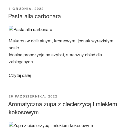
piersią
kurczaka,
OPUBLIKOWANE
1 GRUDNIA, 2022
W
szpinakiem
Pasta alla carbonara
i
suszonymi
pomidorami”
Makaron w delikatnym, kremowym, jednak wyrazistym
sosie.
Idealna propozycja na szybki, smaczny obiad dla
zabieganych.
„Pasta
Czytaj dalej
alla
carbonara”
OPUBLIKOWANE
26 PAŹDZIERNIKA, 2022
W
Aromatyczna zupa z ciecierzycą i mlekiem
kokosowym