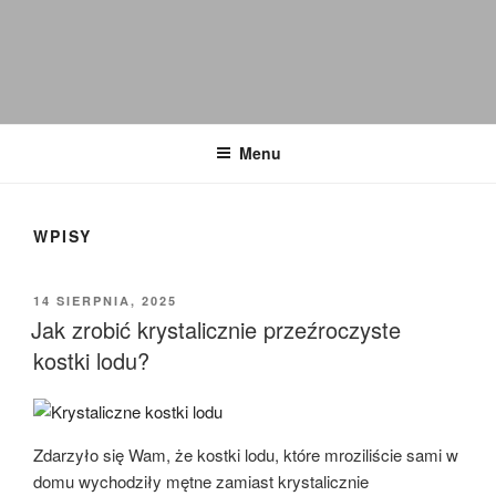
IMADZIK
Blog Kulinarny
Menu
WPISY
OPUBLIKOWANE
14 SIERPNIA, 2025
W
Jak zrobić krystalicznie przeźroczyste
kostki lodu?
Zdarzyło się Wam, że kostki lodu, które mroziliście sami w
domu wychodziły mętne zamiast krystalicznie