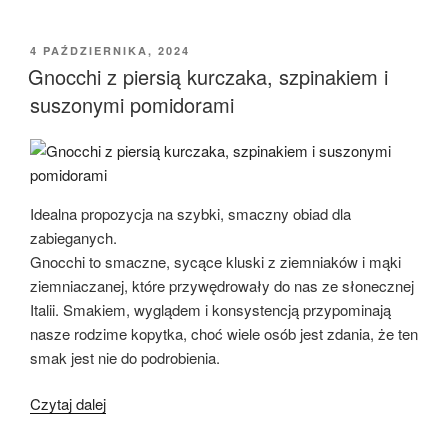
szynką
szwarcwaldzką,
OPUBLIKOWANE
4 PAŹDZIERNIKA, 2024
W
pomidorkami,
Gnocchi z piersią kurczaka, szpinakiem i
mozzarellą
suszonymi pomidorami
i
rukolą”
Idealna propozycja na szybki, smaczny obiad dla
zabieganych.
Gnocchi to smaczne, sycące kluski z ziemniaków i mąki
ziemniaczanej, które przywędrowały do nas ze słonecznej
Italii. Smakiem, wyglądem i konsystencją przypominają
nasze rodzime kopytka, choć wiele osób jest zdania, że ten
smak jest nie do podrobienia.
„Gnocchi
Czytaj dalej
z