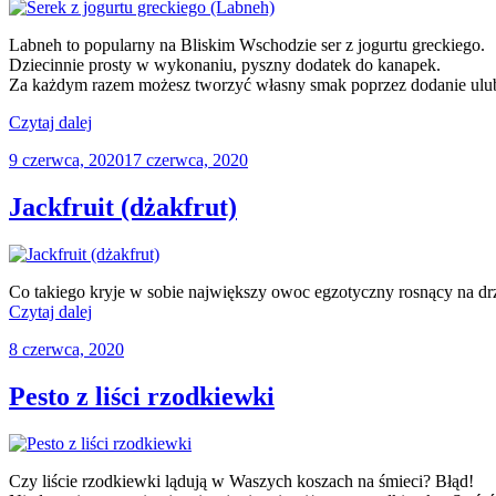
jogurtem
naturalnym
Labneh to popularny na Bliskim Wschodzie ser z jogurtu greckiego.
i
Dziecinnie prosty w wykonaniu, pyszny dodatek do kanapek.
miodem”
Za każdym razem możesz tworzyć własny smak poprzez dodanie ulu
„Serek
Czytaj dalej
z
Opublikowane
9 czerwca, 2020
17 czerwca, 2020
jogurtu
w
greckiego
(Labneh)”
Jackfruit (dżakfrut)
Co takiego kryje w sobie największy owoc egzotyczny rosnący na drz
„Jackfruit
Czytaj dalej
(dżakfrut)”
Opublikowane
8 czerwca, 2020
w
Pesto z liści rzodkiewki
Czy liście rzodkiewki lądują w Waszych koszach na śmieci? Błąd!