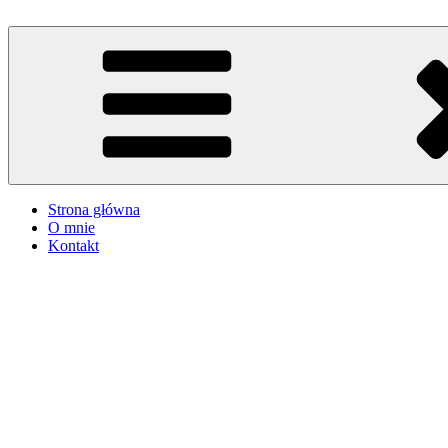
Przejdź
do
iMadzik
Blog Kulinarny
treści
Strona główna
O mnie
Kontakt