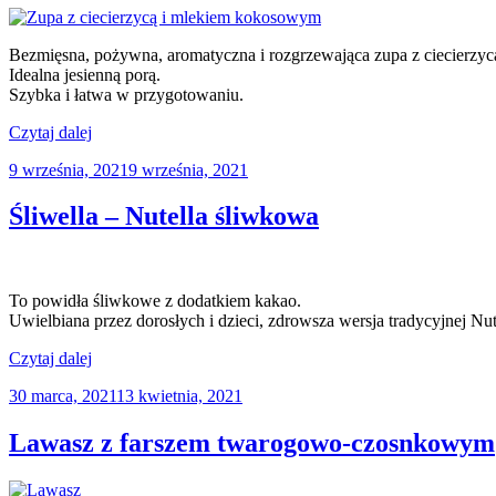
Bezmięsna, pożywna, aromatyczna i rozgrzewająca zupa z ciecierzy
Idealna jesienną porą.
Szybka i łatwa w przygotowaniu.
„Aromatyczna
Czytaj dalej
zupa
Opublikowane
9 września, 2021
9 września, 2021
z
w
ciecierzycą
i
Śliwella – Nutella śliwkowa
mlekiem
kokosowym”
To powidła śliwkowe z dodatkiem kakao.
Uwielbiana przez dorosłych i dzieci, zdrowsza wersja tradycyjnej Nut
„Śliwella
Czytaj dalej
–
Opublikowane
30 marca, 2021
13 kwietnia, 2021
Nutella
w
śliwkowa”
Lawasz z farszem twarogowo-czosnkowym