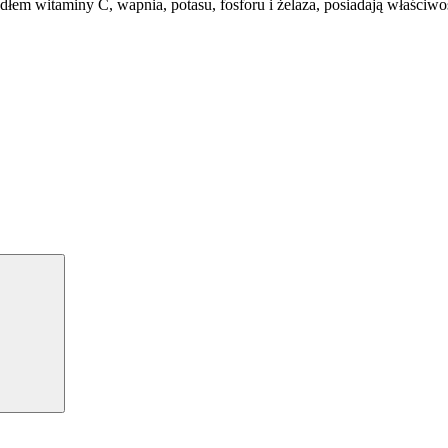
łem witaminy C, wapnia, potasu, fosforu i żelaza, posiadają właściwo
Szukaj