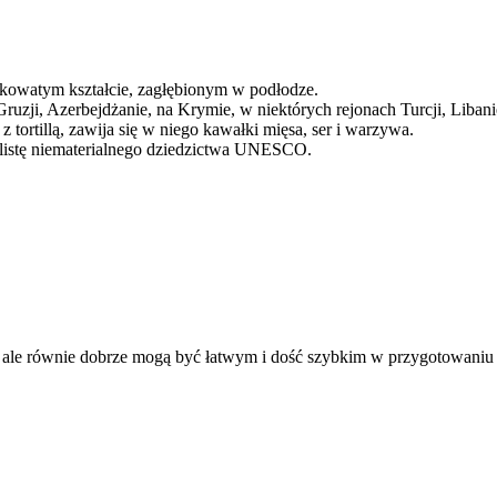
ożkowatym kształcie, zagłębionym w podłodze.
uzji, Azerbejdżanie, na Krymie, w niektórych rejonach Turcji, Libanie
z tortillą, zawija się w niego kawałki mięsa, ser i warzywa.
 listę niematerialnego dziedzictwa UNESCO.
ch, ale równie dobrze mogą być łatwym i dość szybkim w przygotowan