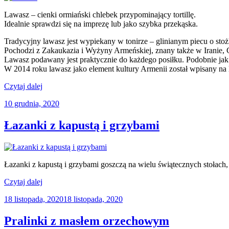
Lawasz – cienki ormiański chlebek przypominający tortillę.
Idealnie sprawdzi się na imprezę lub jako szybka przekąska.
Tradycyjny lawasz jest wypiekany w tonirze – glinianym piecu o st
Pochodzi z Zakaukazia i Wyżyny Armeńskiej, znany także w Iranie, Gr
Lawasz podawany jest praktycznie
do
każdego posiłku. Podobnie jak 
W 2014 roku lawasz jako element kultury Armenii został wpisany na
„Lawasz
Czytaj dalej
z
Opublikowane
10 grudnia, 2020
farszem
w
twarogowo-
czosnkowym”
Łazanki z kapustą i grzybami
Łazanki z kapustą i grzybami goszczą na wielu świątecznych stoła
„Łazanki
Czytaj dalej
z
Opublikowane
18 listopada, 2020
18 listopada, 2020
kapustą
w
i
grzybami”
Pralinki z masłem orzechowym