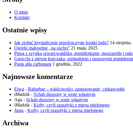
O mnie
Kontakt
Ostatnie wpisy
Jak zrobić krystalicznie przeźroczyste kostki lodu?
14 sierpnia,
Ogórki małosolne „na sucho”
21 maja, 2025
Pinsa z szynką szwarcwaldzką, pomidorkami, mozzarellą i ruk
Gnocchi z piersią kurczaka, szpinakiem i suszonymi pomidora
Pasta alla carbonara
1 grudnia, 2022
Najnowsze komentarze
Eiwa
-
Rabarbar – właściwości, zastosowanie, ciekawostki
iMadzik
-
Schab duszony w sosie własnym
Aga
-
Schab duszony w sosie własnym
iMadzik
-
Kofty, czyli szaszłyki z mięsa mielonego
Jusia
-
Kofty, czyli szaszłyki z mięsa mielonego
Archiwa