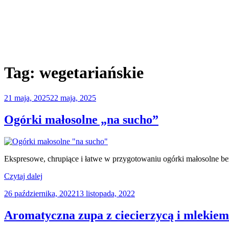
Tag:
wegetariańskie
Opublikowane
21 maja, 2025
22 maja, 2025
w
Ogórki małosolne „na sucho”
Ekspresowe, chrupiące i łatwe w przygotowaniu ogórki małosolne b
„Ogórki
Czytaj dalej
małosolne
Opublikowane
26 października, 2022
13 listopada, 2022
„na
w
sucho””
Aromatyczna zupa z ciecierzycą i mleki