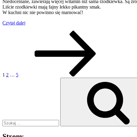
Niedoceniane, zawierają więcej witamin niż sama rzodkiewka. Są źród
Liście rzodkiewki mają fajny lekko pikantny smak.
W kuchni nic nie powinno się marnować!
„Pesto
Czytaj dalej
z
Stronicowanie
Strona
Strona
Strona
Następna
liści
strona
rzodkiewki”
wpisów
1
2
…
5
Szukaj:
Strony