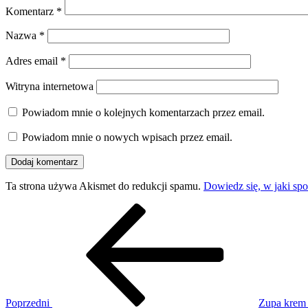
Komentarz
*
Nazwa
*
Adres email
*
Witryna internetowa
Powiadom mnie o kolejnych komentarzach przez email.
Powiadom mnie o nowych wpisach przez email.
Ta strona używa Akismet do redukcji spamu.
Dowiedz się, w jaki sp
Nawigacja
Poprzedni
wpis
wpisu
Poprzedni
Zupa krem 