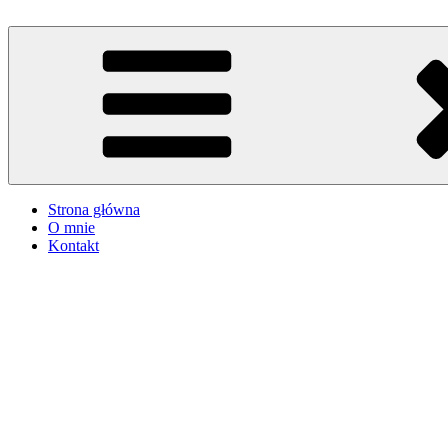
Przejdź
do
iMadzik
Blog Kulinarny
treści
Strona główna
O mnie
Kontakt