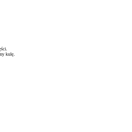
ści.
my kulę.