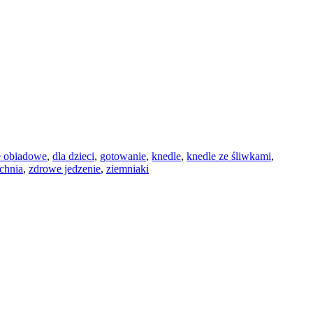
e obiadowe
,
dla dzieci
,
gotowanie
,
knedle
,
knedle ze śliwkami
,
chnia
,
zdrowe jedzenie
,
ziemniaki