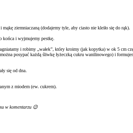
 mąkę ziemniaczaną (dodajemy tyle, aby ciasto nie kleiło się do rąk).
o końca i wyjmujemy pestkę.
agniatamy i robimy „wałek”, który kroimy (jak kopytka) w ok 5 cm czę
(można posypać każdą śliwkę łyżeczką cukru wanilinowego) i formuje
ły się od dna.
zanym z miodem (ew. cukrem).
pisu w komentarzu 😉