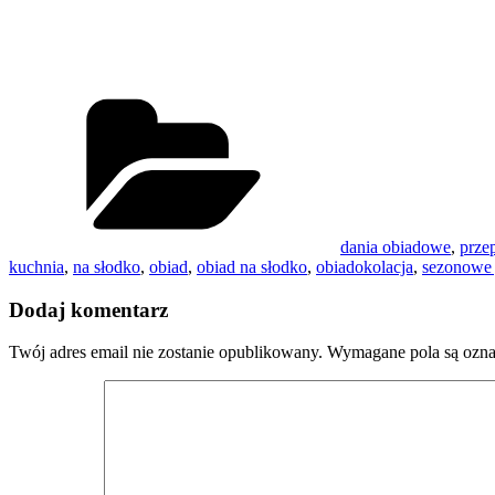
Kategorie
dania obiadowe
,
prze
kuchnia
,
na słodko
,
obiad
,
obiad na słodko
,
obiadokolacja
,
sezonowe 
Dodaj komentarz
Twój adres email nie zostanie opublikowany.
Wymagane pola są ozn