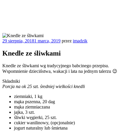
Opublikowane
29 sierpnia, 2018
1 marca, 2019
przez
imadzik
w
Knedle ze śliwkami
Knedle ze śliwkami wg tradycyjnego babcinego przepisu.
Wspomnienie dzieciństwa, wakacji i lata na jednym talerzu 😉
Składniki
Porcja na ok 25 szt. średniej wielkości knedli
ziemniaki, 1 kg
mąka pszenna, 20 dag
mąka ziemniaczana
jajka, 3 szt.
śliwki węgierki, 25 szt.
cukier wanilinowy, (opcjonalnie)
jogurt naturalny lub śmietana