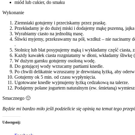
miód lub cukier, do smaku
Wykonanie
Ziemniaki gotujemy i przeciskamy przez praskę.
Przekładamy je do dużej miski i dodajemy mąkę pszenną, jajka i
Wyrabiamy ciasto na jednolitą masę.
Śliwki myjemy, przekrawamy na pół, wzdłuż – nie nacinamy d
.
Stolnicę lub blat posypujemy mąką i wykładamy część ciasta, z
Każdy kawałek ciasta rozgniatamy w dłoni, wkładamy śliwkę 
W dużym garnku gotujemy osoloną wodę.
Do gotującej wody wrzucamy partiami knedle.
Po chwili delikatnie wzruszamy je drewnianą łyżką, aby oderwa
Gotujemy ok 5 min. od czasu wypłynięcia.
Ugotowane knedle wyjmujemy łyżką cedzakową na talerze.
Podajemy polane jogurtem naturalnym (ew. śmietaną) wymies
Smacznego 🙂
Będzie mi bardzo miło jeśli podzielicie się opinią na temat tego prze
Udostępnij: