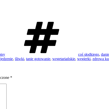
Tagi
pisy
coś słodkiego
,
dani
jedzenie
,
śliwki
,
tanie gotowanie
,
wegetariańskie
,
węgierki
,
zdrowa ku
aczone
*