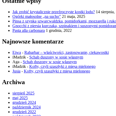
Ostatnie wpisy
Jak zrobić krystalicznie przeźroczyste kostki lodu?
14 sierpnia,
Ogórki małosolne „na sucho”
21 maja, 2025
Pinsa z szynką szwarcwaldzką, pomidorkami, mozzarellą i ruk
Gnocchi z piersią kurczaka, szpinakiem i suszonymi pomidora
Pasta alla carbonara
1 grudnia, 2022
Najnowsze komentarze
Eiwa
-
Rabarbar – właściwości, zastosowanie, ciekawostki
iMadzik
-
Schab duszony w sosie własnym
Aga
-
Schab duszony w sosie własnym
iMadzik
-
Kofty, czyli szaszłyki z mięsa mielonego
Jusia
-
Kofty, czyli szaszłyki z mięsa mielonego
Archiwa
sierpień 2025
maj 2025
grudzień 2024
październik 2024
grudzień 2022