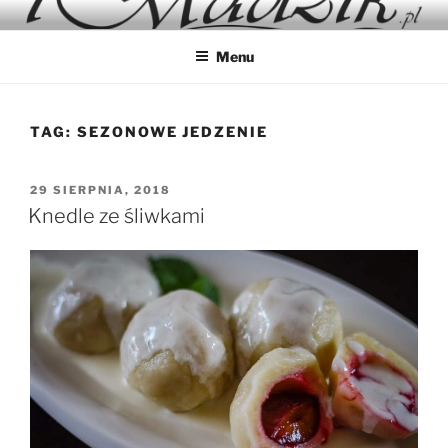
Przejdź
IMADZIK
Blog Kulinarny
do
Menu
treści
TAG:
SEZONOWE JEDZENIE
OPUBLIKOWANE
29 SIERPNIA, 2018
W
Knedle ze śliwkami