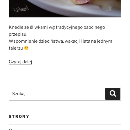
Knedle ze śliwkami wg tradycyjnego babcinego
przepisu.
Wspomnienie dzieciństwa, wakacji i lata na jednym
talerzu
„Knedle
Czytaj dalej
ze
śliwkami”
Szukaj:
Szukaj
STRONY