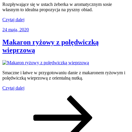
naturalnym
Rozpływające się w ustach żeberka w aromatycznym sosie
i
własnym to idealna propozycja na pyszny obiad.
miodem”
„Żeberka
Czytaj dalej
w
Opublikowane
24 maja, 2020
sosie
w
własnym”
Makaron ryżowy z polędwiczką
wieprzową
Smaczne i łatwe w przygotowaniu danie z makaronem ryżowym i
polędwiczką wieprzową z orientalną nutką.
„Makaron
Czytaj dalej
ryżowy
Stronicowanie
Strona
Strona
Strona
Następna
z
strona
polędwiczką
wpisów
wieprzową”