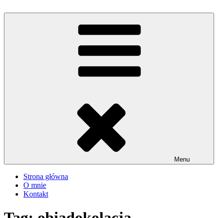
Przejdź
do
iMadzik
Blog Kulinarny
treści
Menu
Strona główna
O mnie
Kontakt
Tag:
obiadokolacja