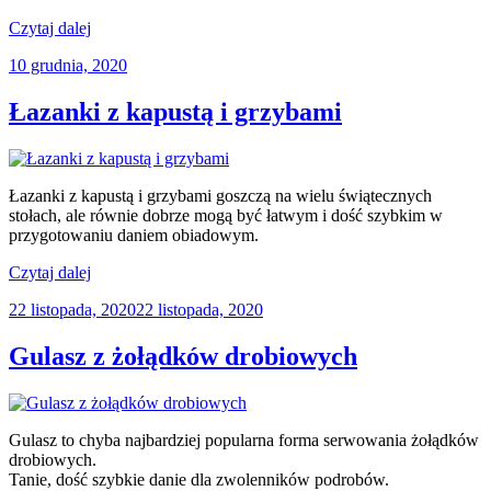
„Pierś
Czytaj dalej
kurczaka
Opublikowane
10 grudnia, 2020
zapiekana
w
z
cebulą”
Łazanki z kapustą i grzybami
Łazanki z kapustą i grzybami goszczą na wielu świątecznych
stołach, ale równie dobrze mogą być łatwym i dość szybkim w
przygotowaniu daniem obiadowym.
„Łazanki
Czytaj dalej
z
Opublikowane
22 listopada, 2020
22 listopada, 2020
kapustą
w
i
grzybami”
Gulasz z żołądków drobiowych
Gulasz to chyba najbardziej popularna forma serwowania żołądków
drobiowych.
Tanie, dość szybkie danie dla zwolenników podrobów.