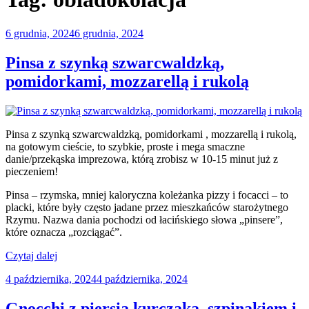
Opublikowane
6 grudnia, 2024
6 grudnia, 2024
w
Pinsa z szynką szwarcwaldzką,
pomidorkami, mozzarellą i rukolą
Pinsa z szynką szwarcwaldzką, pomidorkami , mozzarellą i rukolą,
na gotowym cieście, to szybkie, proste i mega smaczne
danie/przekąska imprezowa, którą zrobisz w 10-15 minut już z
pieczeniem!
Pinsa – rzymska, mniej kaloryczna koleżanka pizzy i focacci – to
placki, które były często jadane przez mieszkańców starożytnego
Rzymu. Nazwa dania pochodzi od łacińskiego słowa „pinsere”,
które oznacza „rozciągać”.
„Pinsa
Czytaj dalej
z
Opublikowane
4 października, 2024
4 października, 2024
szynką
w
szwarcwaldzką,
pomidorkami,
Gnocchi z piersią kurczaka, szpinakiem i