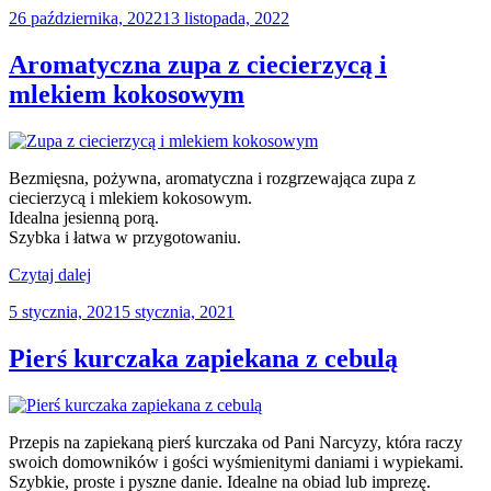
Opublikowane
26 października, 2022
13 listopada, 2022
carbonara”
w
Aromatyczna zupa z ciecierzycą i
mlekiem kokosowym
Bezmięsna, pożywna, aromatyczna i rozgrzewająca zupa z
ciecierzycą i mlekiem kokosowym.
Idealna jesienną porą.
Szybka i łatwa w przygotowaniu.
„Aromatyczna
Czytaj dalej
zupa
Opublikowane
5 stycznia, 2021
5 stycznia, 2021
z
w
ciecierzycą
i
Pierś kurczaka zapiekana z cebulą
mlekiem
kokosowym”
Przepis na zapiekaną pierś kurczaka od Pani Narcyzy, która raczy
swoich domowników i gości wyśmienitymi daniami i wypiekami.
Szybkie, proste i pyszne danie. Idealne na obiad lub imprezę.