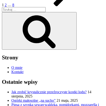
1
2
…
8
Szukaj:
Szukaj
Strony
O mnie
Kontakt
Ostatnie wpisy
Jak zrobić krystalicznie przeźroczyste kostki lodu?
14
sierpnia, 2025
Ogórki małosolne „na sucho”
21 maja, 2025
Pinsa z szynką szwarcwaldzką, pomidorkami, mozzarellą i