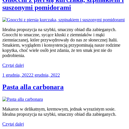
mozzarellą
suszonymi pomidorami
i
rukolą”
Idealna propozycja na szybki, smaczny obiad dla zabieganych.
Gnocchi to smaczne, sycące kluski z ziemniaków i mąki
ziemniaczanej, które przywędrowały do nas ze słonecznej Italii.
Smakiem, wyglądem i konsystencją przypominają nasze rodzime
kopytka, choć wiele osób jest zdania, że ten smak jest nie do
podrobienia.
„Gnocchi
Czytaj dalej
z
Opublikowane
1 grudnia, 2022
2 grudnia, 2022
piersią
w
kurczaka,
szpinakiem
Pasta alla carbonara
i
suszonymi
pomidorami”
Makaron w delikatnym, kremowym, jednak wyrazistym sosie.
Idealna propozycja na szybki, smaczny obiad dla zabieganych.
„Pasta
Czytaj dalej
alla