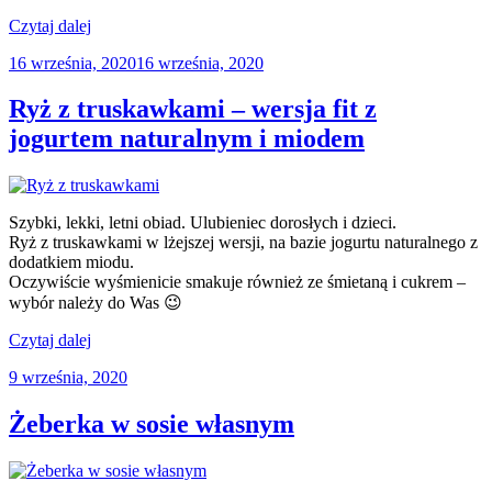
„Gulasz
Czytaj dalej
z
Opublikowane
16 września, 2020
16 września, 2020
żołądków
w
drobiowych”
Ryż z truskawkami – wersja fit z
jogurtem naturalnym i miodem
Szybki, lekki, letni obiad. Ulubieniec dorosłych i dzieci.
Ryż z truskawkami w lżejszej wersji, na bazie jogurtu naturalnego z
dodatkiem miodu.
Oczywiście wyśmienicie smakuje również ze śmietaną i cukrem –
wybór należy do Was 😉
„Ryż
Czytaj dalej
z
Opublikowane
9 września, 2020
truskawkami
w
–
wersja
Żeberka w sosie własnym
fit
z
jogurtem