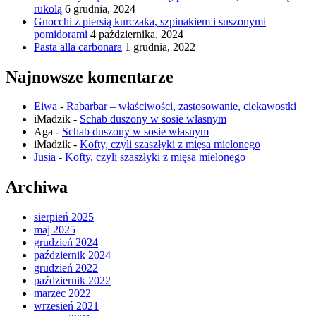
rukolą
6 grudnia, 2024
Gnocchi z piersią kurczaka, szpinakiem i suszonymi
pomidorami
4 października, 2024
Pasta alla carbonara
1 grudnia, 2022
Najnowsze komentarze
Eiwa
-
Rabarbar – właściwości, zastosowanie, ciekawostki
iMadzik
-
Schab duszony w sosie własnym
Aga
-
Schab duszony w sosie własnym
iMadzik
-
Kofty, czyli szaszłyki z mięsa mielonego
Jusia
-
Kofty, czyli szaszłyki z mięsa mielonego
Archiwa
sierpień 2025
maj 2025
grudzień 2024
październik 2024
grudzień 2022
październik 2022
marzec 2022
wrzesień 2021