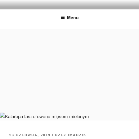
Przejdź
IMADZIK
Blog Kulinarny
do
Menu
treści
OPUBLIKOWANE
23 CZERWCA, 2019
PRZEZ
IMADZIK