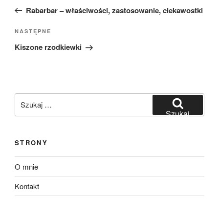
wpisu
wpis
Rabarbar – właściwości, zastosowanie, ciekawostki
Następny
NASTĘPNE
wpis
Kiszone rzodkiewki
Szukaj:
Szukaj
STRONY
O mnie
Kontakt