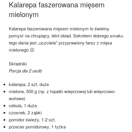
W
Kalarepa faszerowana mięsem
mielonym
Kalarepa faszerowana mięsem mielonym to świetny
pomysł na chrupiący, letni obiad. Sekretem dobrego smaku
tego dania jest „uczciwie” przyprawiony farsz z mięsa
mielonego 😉
Składniki
Porcja dla 2 osób
kalarepa, 2 szt. duże
mielone, 500 g (np. z łopatki wieprzowej lub wieprzowo-
wołowe)
cebula, 1 duża
czosnek, 2 ząbki
pomidor świeży, 1-2 szt.
przecier pomidorowy, 1 łyżka