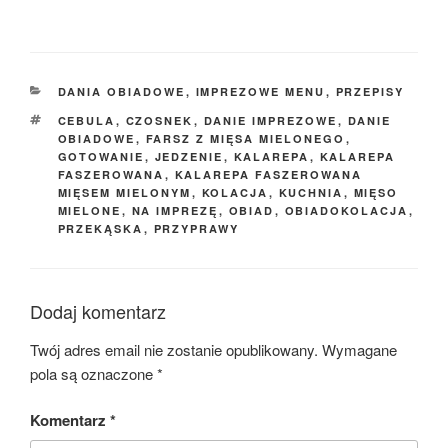
KATEGORIE
DANIA OBIADOWE
,
IMPREZOWE MENU
,
PRZEPISY
TAGI
CEBULA
,
CZOSNEK
,
DANIE IMPREZOWE
,
DANIE
OBIADOWE
,
FARSZ Z MIĘSA MIELONEGO
,
GOTOWANIE
,
JEDZENIE
,
KALAREPA
,
KALAREPA
FASZEROWANA
,
KALAREPA FASZEROWANA
MIĘSEM MIELONYM
,
KOLACJA
,
KUCHNIA
,
MIĘSO
MIELONE
,
NA IMPREZĘ
,
OBIAD
,
OBIADOKOLACJA
,
PRZEKĄSKA
,
PRZYPRAWY
Dodaj komentarz
Twój adres email nie zostanie opublikowany.
Wymagane
pola są oznaczone
*
Komentarz
*