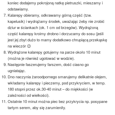
koniec dodajemy pokrojoną natkę pietruszki, mieszamy i
odstawiamy.
Kalarepy obieramy, odkrawamy górną część (tzw.
kapelusik) i wydrążamy środek, uważając żeby nie zrobić
dziur w ściankach (ok. 1 cm od brzegów). Wydrążoną
część kalarepy kroimy drobno i dorzucamy do sosu (jeśli
jest jej zbyt dużo to mamy dodatkowo chrupiącą przekąskę
na wieczór 😉
Wydrążone kalarepy gotujemy na parze około 10 minut
(można je również ugotować w wodzie).
Następnie faszerujemy farszem, dość ciasno go
ugniatając.
Dno naczynia żaroodpornego smarujemy delikatnie olejem,
wkładamy kalarepy i pieczemy, pod przykryciem, w temp.
180 stopni przez ok.30-40 minut – do miękkości (w
zależności od wielkości).
Ostatnie 10 minut można piec bez przykrycia np. posypane
tartym serem, aby się zarumieniły.