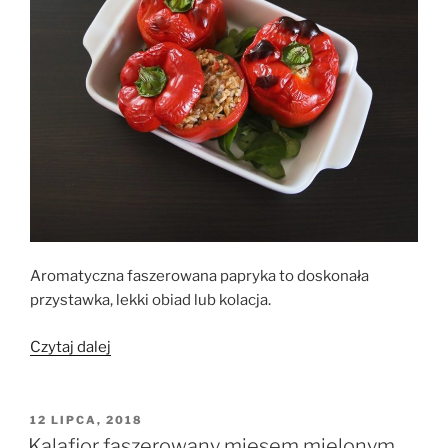
Aromatyczna faszerowana papryka to doskonała
przystawka, lekki obiad lub kolacja.
„Papryka
Czytaj dalej
faszerowana
mięsem
mielonym
OPUBLIKOWANE
12 LIPCA, 2018
W
i
Kalafior faszerowany mięsem mielonym