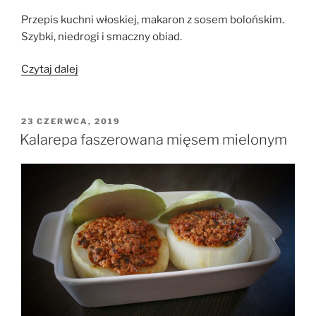
Przepis kuchni włoskiej, makaron z sosem bolońskim.
Szybki, niedrogi i smaczny obiad.
„Spaghetti
Czytaj dalej
a’la
Bolognese”
OPUBLIKOWANE
23 CZERWCA, 2019
W
Kalarepa faszerowana mięsem mielonym