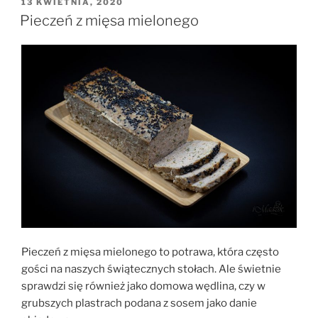
„slow
OPUBLIKOWANE
13 KWIETNIA, 2020
W
cooking””
Pieczeń z mięsa mielonego
Pieczeń z mięsa mielonego to potrawa, która często
gości na naszych świątecznych stołach. Ale świetnie
sprawdzi się również jako domowa wędlina, czy w
grubszych plastrach podana z sosem jako danie