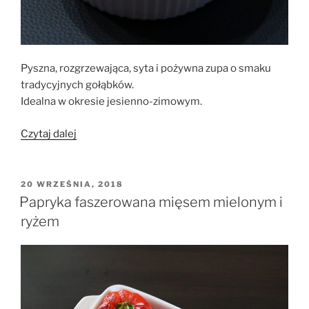
Pyszna, rozgrzewająca, syta i pożywna zupa o smaku
tradycyjnych gołąbków.
Idealna w okresie jesienno-zimowym.
„Zupa
Czytaj dalej
gołąbkowa”
OPUBLIKOWANE
20 WRZEŚNIA, 2018
W
Papryka faszerowana mięsem mielonym i
ryżem