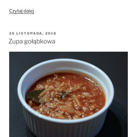
„Blogowy
Czytaj dalej
HIT
Roku
2018”
OPUBLIKOWANE
26 LISTOPADA, 2018
W
Zupa gołąbkowa