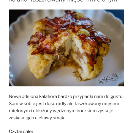
ryżem”
Nowa odsłona kalafiora bardzo przypadła nam do gustu.
Sam w sobie jest dość mdły ale faszerowany mięsem
mielonym i obłożony wędzonym boczkiem zyskuje
zaskakująco ciekawy smak.
„Kalafior
Czytaj dalej