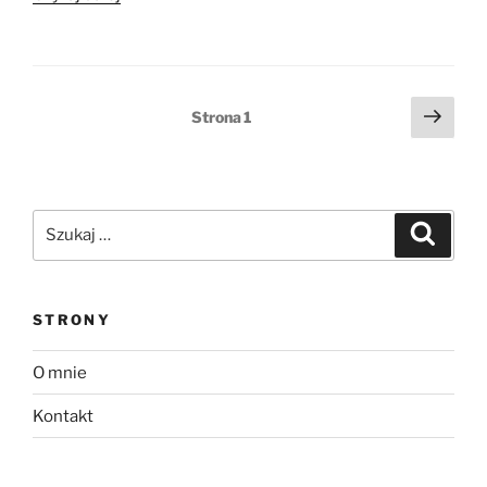
faszerowany
mięsem
mielonym”
Stronicowanie
Nast
Strona
1
stro
wpisów
Szukaj:
Szukaj
STRONY
O mnie
Kontakt