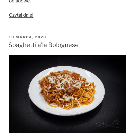
obiadowe.
„Pieczeń
Czytaj dalej
z
mięsa
mielonego”
OPUBLIKOWANE
10 MARCA, 2020
W
Spaghetti a’la Bolognese