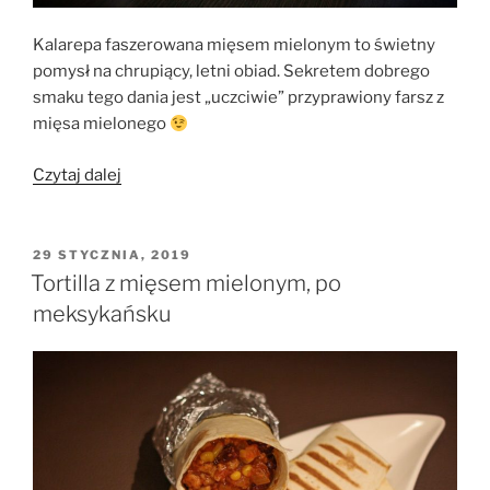
Kalarepa faszerowana mięsem mielonym to świetny
pomysł na chrupiący, letni obiad. Sekretem dobrego
smaku tego dania jest „uczciwie” przyprawiony farsz z
mięsa mielonego
„Kalarepa
Czytaj dalej
faszerowana
mięsem
mielonym”
OPUBLIKOWANE
29 STYCZNIA, 2019
W
Tortilla z mięsem mielonym, po
meksykańsku