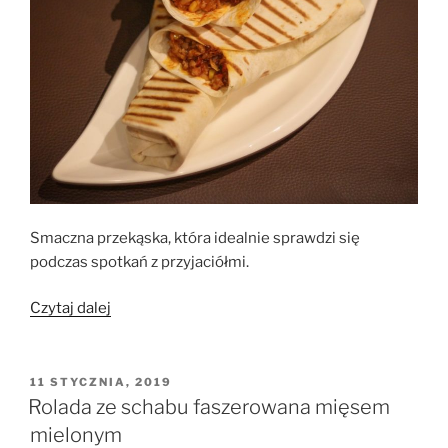
Smaczna przekąska, która idealnie sprawdzi się
podczas spotkań z przyjaciółmi.
„Tortilla
Czytaj dalej
z
mięsem
mielonym,
OPUBLIKOWANE
11 STYCZNIA, 2019
W
po
Rolada ze schabu faszerowana mięsem
meksykańsku”
mielonym