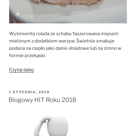
Wyśmienita rolada ze schabu faszerowana mięsem
mielonym z dodatkiem warzyw. Świetnie smakuje
podana na ciepło jako danie obiadowe lub na zimno w
formie przekąski.
„Rolada
Czytaj dalej
ze
schabu
faszerowana
OPUBLIKOWANE
1 STYCZNIA, 2019
W
mięsem
Blogowy HIT Roku 2018
mielonym”