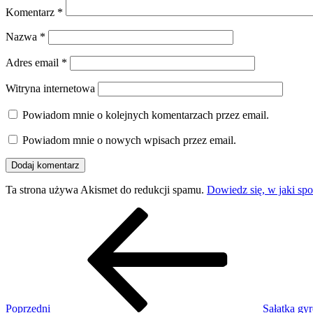
Komentarz
*
Nazwa
*
Adres email
*
Witryna internetowa
Powiadom mnie o kolejnych komentarzach przez email.
Powiadom mnie o nowych wpisach przez email.
Ta strona używa Akismet do redukcji spamu.
Dowiedz się, w jaki sp
Nawigacja
Poprzedni
wpis
wpisu
Poprzedni
Sałatka gy