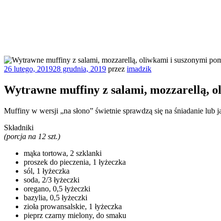
Opublikowane
26 lutego, 2019
28 grudnia, 2019
przez
imadzik
w
Wytrawne muffiny z salami, mozzarellą, 
Muffiny w wersji „na słono” świetnie sprawdzą się na śniadanie lub 
Składniki
(porcja na 12 szt.)
mąka tortowa, 2 szklanki
proszek do pieczenia, 1 łyżeczka
sól, 1 łyżeczka
soda, 2/3 łyżeczki
oregano, 0,5 łyżeczki
bazylia, 0,5 łyżeczki
zioła prowansalskie, 1 łyżeczka
pieprz czarny mielony, do smaku