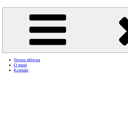
Przejdź
do
iMadzik
Blog Kulinarny
treści
Strona główna
O mnie
Kontakt