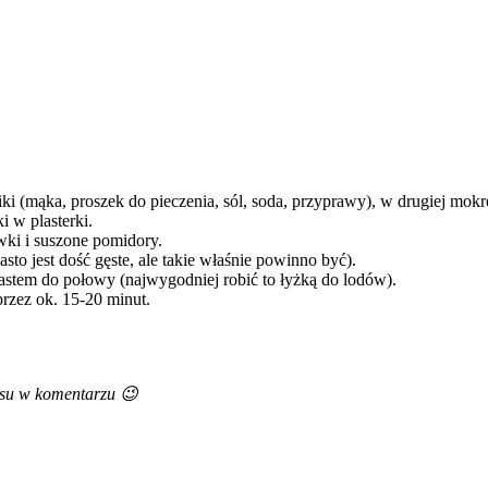
(mąka, proszek do pieczenia, sól, soda, przyprawy), w drugiej mokre j
 w plasterki.
wki i suszone pomidory.
o jest dość gęste, ale takie właśnie powinno być).
stem do połowy (najwygodniej robić to łyżką do lodów).
rzez ok. 15-20 minut.
pisu w komentarzu 😉