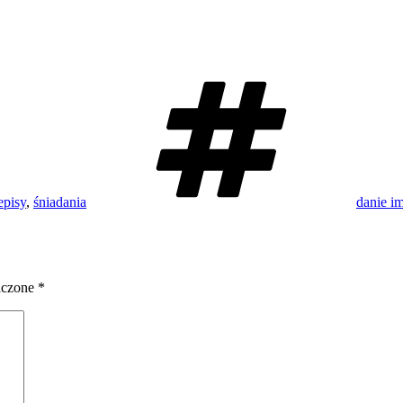
Tagi
episy
,
śniadania
danie i
aczone
*