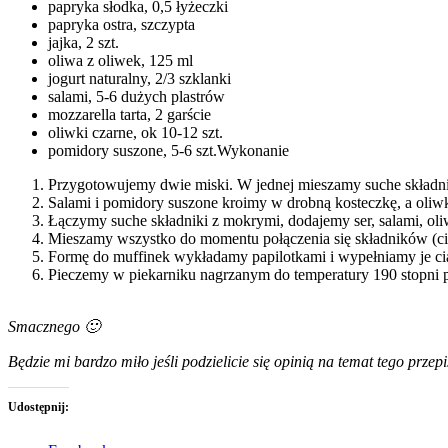
papryka słodka, 0,5 łyżeczki
papryka ostra, szczypta
jajka, 2 szt.
oliwa z oliwek, 125 ml
jogurt naturalny, 2/3 szklanki
salami, 5-6 dużych plastrów
mozzarella tarta, 2 garście
oliwki czarne, ok 10-12 szt.
pomidory suszone, 5-6 szt.Wykonanie
Przygotowujemy dwie miski. W jednej mieszamy suche składniki 
Salami i pomidory suszone kroimy w drobną kosteczkę, a oliwki
Łączymy suche składniki z mokrymi, dodajemy ser, salami, oli
Mieszamy wszystko do momentu połączenia się składników (ciast
Formę do muffinek wykładamy papilotkami i wypełniamy je cia
Pieczemy w piekarniku nagrzanym do temperatury 190 stopni p
Smacznego 🙂
Będzie mi bardzo miło jeśli podzielicie się opinią na temat tego prze
Udostępnij: