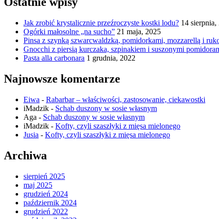
Ostatnie wpisy
Jak zrobić krystalicznie przeźroczyste kostki lodu?
14 sierpnia,
Ogórki małosolne „na sucho”
21 maja, 2025
Pinsa z szynką szwarcwaldzką, pomidorkami, mozzarellą i ruk
Gnocchi z piersią kurczaka, szpinakiem i suszonymi pomidora
Pasta alla carbonara
1 grudnia, 2022
Najnowsze komentarze
Eiwa
-
Rabarbar – właściwości, zastosowanie, ciekawostki
iMadzik
-
Schab duszony w sosie własnym
Aga
-
Schab duszony w sosie własnym
iMadzik
-
Kofty, czyli szaszłyki z mięsa mielonego
Jusia
-
Kofty, czyli szaszłyki z mięsa mielonego
Archiwa
sierpień 2025
maj 2025
grudzień 2024
październik 2024
grudzień 2022