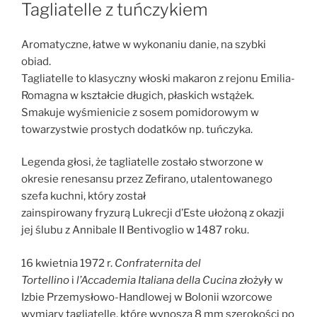
W
Tagliatelle z tuńczykiem
Aromatyczne, łatwe w wykonaniu danie, na szybki
obiad.
Tagliatelle to klasyczny włoski makaron z rejonu Emilia-
Romagna w kształcie długich, płaskich wstążek.
Smakuje wyśmienicie z sosem pomidorowym w
towarzystwie prostych dodatków np. tuńczyka.
Legenda głosi, że tagliatelle zostało stworzone w
okresie renesansu przez Zefirano, utalentowanego
szefa kuchni, który został
zainspirowany fryzurą Lukrecji d’Este ułożoną z okazji
jej ślubu z Annibale II Bentivoglio w 1487 roku.
16 kwietnia 1972 r.
Confraternita del
Tortellino
i
l’Accademia Italiana della Cucina
złożyły w
Izbie Przemysłowo-Handlowej w Bolonii wzorcowe
wymiary tagliatelle, które wynoszą 8 mm szerokości po