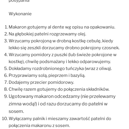
posypania
Wykonanie
Makaron gotujemy al dente wg opisu na opakowaniu.
Na głębokiej patelni rozgrzewamy olej.
Wrzucamy pokrojoną w drobną kostkę cebulę, kiedy
lekko się zeszkli dorzucamy drobno pokrojony czosnek.
Wrzucamy pomidory z puszki (lub świeże pokrojone w
kostkę), chwilę podsmażany i lekko odparowujemy.
Dokładamy rozdrobnionego tuńczyka (wraz z oliwą).
Przyprawiamy solą, pieprzem i bazylią.
Dodajemy przecier pomidorowy.
Chwilę razem gotujemy do połączenia składników.
Ugotowany makaron odcedzamy (nie przelewamy
zimna wodą!) i od razu dorzucamy do patelni w
sosem.
Wyłączamy palnik i mieszamy zawartość patelni do
połączenia makaronu z sosem.