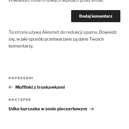
Powiadom mnie o nowych wpisach przez email.
Ta strona używa Akismet do redukcji spamu.
Dowiedz
się, w jaki sposób przetwarzane są dane Twoich
komentarzy.
Nawigacja
Poprzedni
POPRZEDNI
wpisu
wpis
Muffinki z truskawkami
Następny
NASTĘPNE
wpis
Udka kurczaka w sosie pieczarkowym