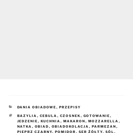
KATEGORIE
DANIA OBIADOWE
,
PRZEPISY
TAGI
BAZYLIA
,
CEBULA
,
CZOSNEK
,
GOTOWANIE
,
JEDZENIE
,
KUCHNIA
,
MAKARON
,
MOZZARELLA
,
NATKA
,
OBIAD
,
OBIADOKOLACJA
,
PARMEZAN
,
PIEPRZ CZARNY
,
POMIDOR
,
SER ŻÓŁTY
,
SÓL
,