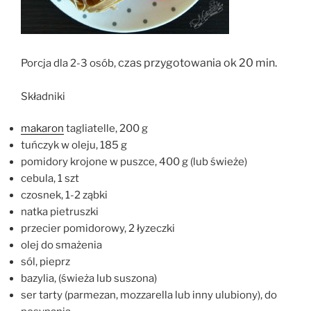
czas przygotowania ok 20 min.
Porcja dla 2-3 osób,
Składniki
makaron
tagliatelle, 200 g
tuńczyk w oleju, 185 g
pomidory krojone w puszce, 400 g (lub świeże)
cebula, 1 szt
czosnek, 1-2 ząbki
natka pietruszki
przecier pomidorowy, 2 łyzeczki
olej do smażenia
sól, pieprz
bazylia, (świeża lub suszona)
ser tarty (parmezan, mozzarella lub inny ulubiony), do