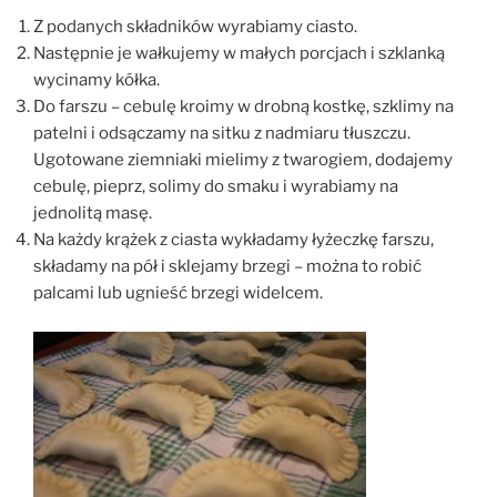
Z podanych składników wyrabiamy ciasto.
Następnie je wałkujemy w małych porcjach i szklanką
wycinamy kółka.
Do farszu – cebulę kroimy w drobną kostkę, szklimy na
patelni i odsączamy na sitku z nadmiaru tłuszczu.
Ugotowane ziemniaki mielimy z twarogiem, dodajemy
cebulę, pieprz, solimy do smaku i wyrabiamy na
jednolitą masę.
Na każdy krążek z ciasta wykładamy łyżeczkę farszu,
składamy na pół i sklejamy brzegi – można to robić
palcami lub ugnieść brzegi widelcem.