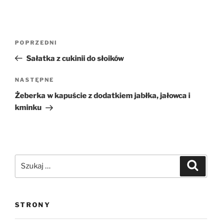
Nawigacja
Poprzedni
POPRZEDNI
wpisu
wpis
Sałatka z cukinii do słoików
Następny
NASTĘPNE
wpis
Żeberka w kapuście z dodatkiem jabłka, jałowca i
kminku
Szukaj:
Szukaj
STRONY