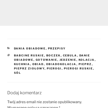
KATEGORIE
DANIA OBIADOWE
,
PRZEPISY
TAGI
BABCINE RUSKIE
,
BOCZEK
,
CEBULA
,
DANIE
OBIADOWE
,
GOTOWANIE
,
JEDZENIE
,
KOLACJA
,
KUCHNIA
,
OBIAD
,
OBIADOKOLACJA
,
PIEPRZ
,
PIEPRZ ZIOŁOWY
,
PIEROGI
,
PIEROGI RUSKIE
,
SÓL
Dodaj komentarz
Twój adres email nie zostanie opublikowany.
Wymagane pola są oznaczone
*