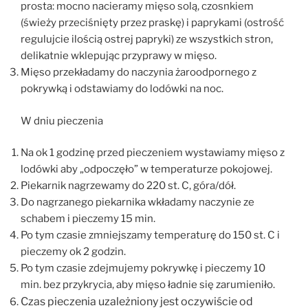
prosta: mocno nacieramy mięso solą, czosnkiem
(świeży przeciśnięty przez praskę) i paprykami (ostrość
regulujcie ilością ostrej papryki) ze wszystkich stron,
delikatnie wklepując przyprawy w mięso.
Mięso przekładamy do naczynia żaroodpornego z
pokrywką i odstawiamy do lodówki na noc.
W dniu pieczenia
Na ok 1 godzinę przed pieczeniem wystawiamy mięso z
lodówki aby „odpoczęło” w temperaturze pokojowej.
Piekarnik nagrzewamy do 220 st. C, góra/dół.
Do nagrzanego piekarnika wkładamy naczynie ze
schabem i pieczemy 15 min.
Po tym czasie zmniejszamy temperaturę do 150 st. C i
pieczemy ok 2 godzin.
Po tym czasie zdejmujemy pokrywkę i pieczemy 10
min. bez przykrycia, aby mięso ładnie się zarumieniło.
Czas pieczenia uzależniony jest oczywiście od