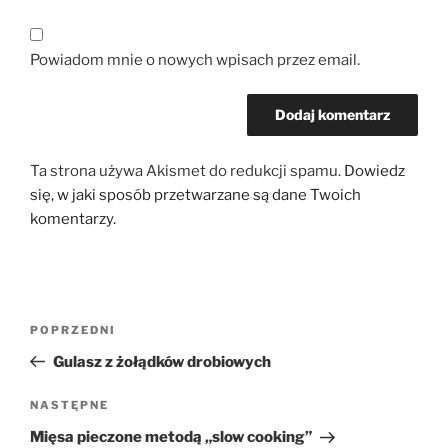
Powiadom mnie o nowych wpisach przez email.
Ta strona używa Akismet do redukcji spamu.
Dowiedz
się, w jaki sposób przetwarzane są dane Twoich
komentarzy.
Nawigacja
Poprzedni
POPRZEDNI
wpisu
wpis
Gulasz z żołądków drobiowych
Następny
NASTĘPNE
wpis
Mięsa pieczone metodą „slow cooking”