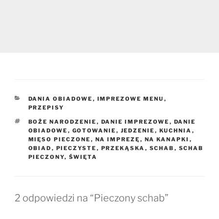
KATEGORIE
DANIA OBIADOWE
,
IMPREZOWE MENU
,
PRZEPISY
TAGI
BOŻE NARODZENIE
,
DANIE IMPREZOWE
,
DANIE
OBIADOWE
,
GOTOWANIE
,
JEDZENIE
,
KUCHNIA
,
MIĘSO PIECZONE
,
NA IMPREZĘ
,
NA KANAPKI
,
OBIAD
,
PIECZYSTE
,
PRZEKĄSKA
,
SCHAB
,
SCHAB
PIECZONY
,
ŚWIĘTA
2 odpowiedzi na “Pieczony schab”