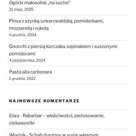
Ogórki małosolne „na sucho”
21 maja, 2025
Pinsa z szynką szwarcwaldzką, pomidorkami,
mozzarellą i rukolą
6 grudnia, 2024
Gnocchi z piersią kurczaka, szpinakiem i suszonymi
pomidorami
4 października, 2024
Pasta alla carbonara
1 grudnia, 2022
NAJNOWSZE KOMENTARZE
Eiwa
-
Rabarbar – właściwości, zastosowanie,
ciekawostki
iMadzik
-
Schab duszony w sosie własnym