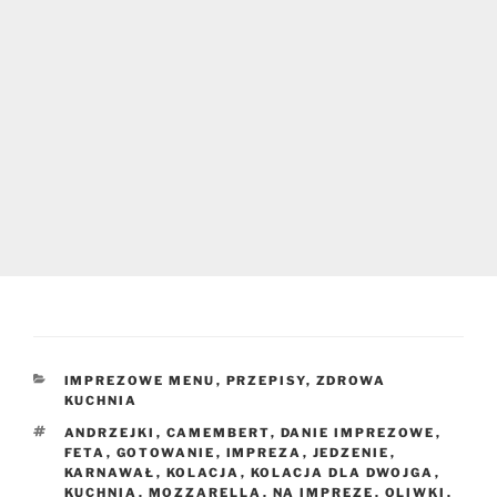
KATEGORIE
IMPREZOWE MENU
,
PRZEPISY
,
ZDROWA
KUCHNIA
TAGI
ANDRZEJKI
,
CAMEMBERT
,
DANIE IMPREZOWE
,
FETA
,
GOTOWANIE
,
IMPREZA
,
JEDZENIE
,
KARNAWAŁ
,
KOLACJA
,
KOLACJA DLA DWOJGA
,
KUCHNIA
,
MOZZARELLA
,
NA IMPREZĘ
,
OLIWKI
,