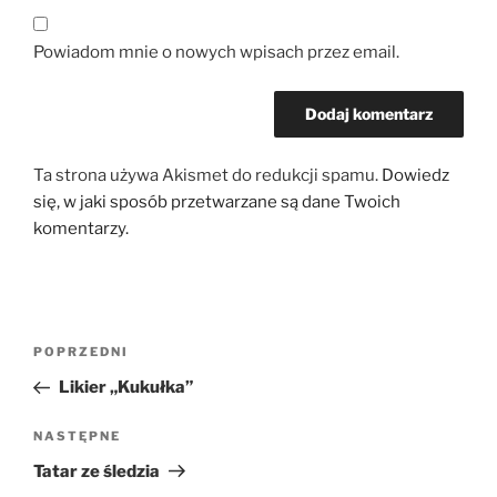
Powiadom mnie o nowych wpisach przez email.
Ta strona używa Akismet do redukcji spamu.
Dowiedz
się, w jaki sposób przetwarzane są dane Twoich
komentarzy.
Nawigacja
Poprzedni
POPRZEDNI
wpisu
wpis
Likier „Kukułka”
Następny
NASTĘPNE
wpis
Tatar ze śledzia