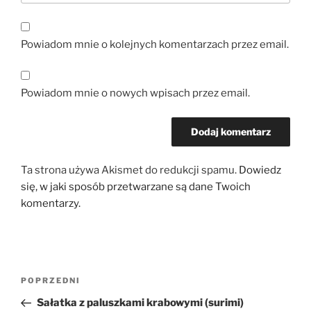
Powiadom mnie o kolejnych komentarzach przez email.
Powiadom mnie o nowych wpisach przez email.
Ta strona używa Akismet do redukcji spamu.
Dowiedz
się, w jaki sposób przetwarzane są dane Twoich
komentarzy.
Nawigacja
Poprzedni
POPRZEDNI
wpisu
wpis
Sałatka z paluszkami krabowymi (surimi)