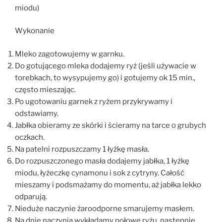
miodu)
Wykonanie
Mleko zagotowujemy w garnku.
Do gotującego mleka dodajemy ryż (jeśli używacie w
torebkach, to wysypujemy go) i gotujemy ok 15 min.,
często mieszając.
Po ugotowaniu garnek z ryżem przykrywamy i
odstawiamy.
Jabłka obieramy ze skórki i ścieramy na tarce o grubych
oczkach.
Na patelni rozpuszczamy 1 łyżkę masła.
Do rozpuszczonego masła dodajemy jabłka, 1 łyżkę
miodu, łyżeczkę cynamonu i sok z cytryny. Całość
mieszamy i podsmażamy do momentu, aż jabłka lekko
odparują.
Nieduże naczynie żaroodporne smarujemy masłem.
Na dnie naczynia wykładamy połowę ryżu, następnie