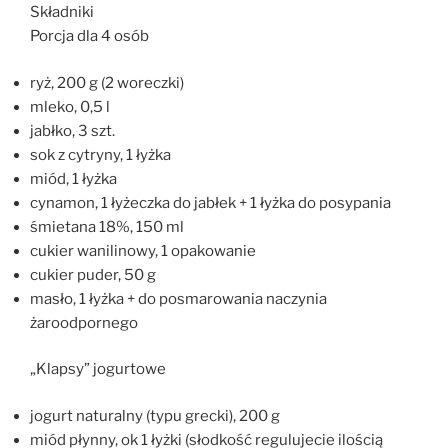
Składniki
Porcja dla 4 osób
ryż, 200 g (2 woreczki)
mleko, 0,5 l
jabłko, 3 szt.
sok z cytryny, 1 łyżka
miód, 1 łyżka
cynamon, 1 łyżeczka do jabłek + 1 łyżka do posypania
śmietana 18%, 150 ml
cukier wanilinowy, 1 opakowanie
cukier puder, 50 g
masło, 1 łyżka + do posmarowania naczynia
żaroodpornego
„Klapsy” jogurtowe
jogurt naturalny (typu grecki), 200 g
miód płynny, ok 1 łyżki (słodkość regulujecie ilością