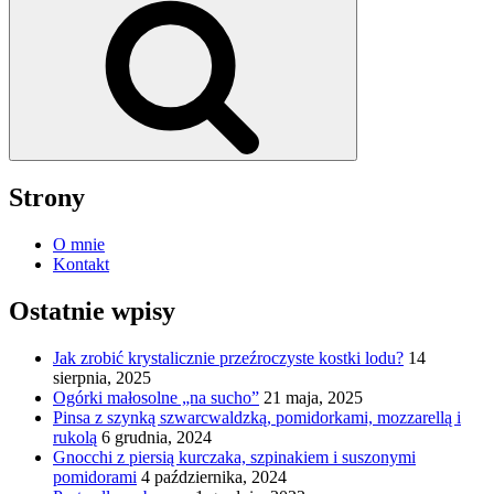
Strony
O mnie
Kontakt
Ostatnie wpisy
Jak zrobić krystalicznie przeźroczyste kostki lodu?
14
sierpnia, 2025
Ogórki małosolne „na sucho”
21 maja, 2025
Pinsa z szynką szwarcwaldzką, pomidorkami, mozzarellą i
rukolą
6 grudnia, 2024
Gnocchi z piersią kurczaka, szpinakiem i suszonymi
pomidorami
4 października, 2024