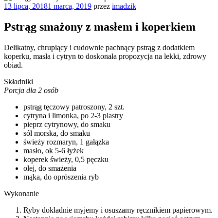
Opublikowane
13 lipca, 2018
1 marca, 2019
przez
imadzik
w
Pstrąg smażony z masłem i koperkiem
Delikatny, chrupiący i cudownie pachnący pstrąg z dodatkiem
koperku, masła i cytryn to doskonała propozycja na lekki, zdrowy
obiad.
Składniki
Porcja dla 2 osób
pstrąg tęczowy patroszony, 2 szt.
cytryna i limonka, po 2-3 plastry
pieprz cytrynowy, do smaku
sól morska, do smaku
świeży rozmaryn, 1 gałązka
masło, ok 5-6 łyżek
koperek świeży, 0,5 pęczku
olej, do smażenia
mąka, do oprószenia ryb
Wykonanie
Ryby dokładnie myjemy i osuszamy ręcznikiem papierowym.