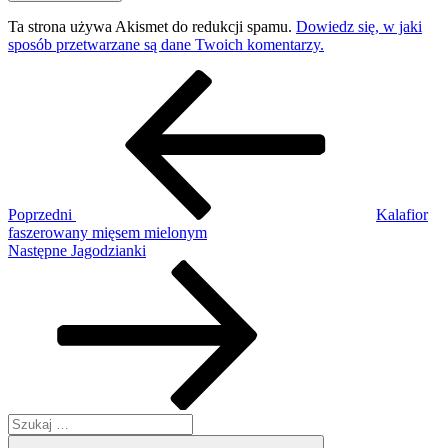
Ta strona używa Akismet do redukcji spamu.
Dowiedz się, w jaki
sposób przetwarzane są dane Twoich komentarzy.
Nawigacja
Poprzedni
wpis
wpisu
Poprzedni
Kalafior
faszerowany mięsem mielonym
Następny
Następne
Jagodzianki
wpis
Szukaj:
Szukaj