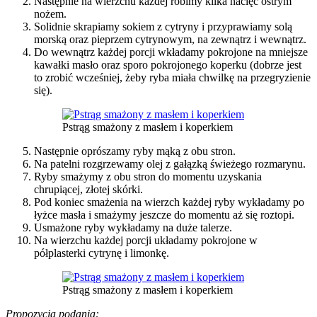
Następnie na wierzchu każdej robimy kilka nacięć ostrym
nożem.
Solidnie skrapiamy sokiem z cytryny i przyprawiamy solą
morską oraz pieprzem cytrynowym, na zewnątrz i wewnątrz.
Do wewnątrz każdej porcji wkładamy pokrojone na mniejsze
kawałki masło oraz sporo pokrojonego koperku (dobrze jest
to zrobić wcześniej, żeby ryba miała chwilkę na przegryzienie
się).
Pstrąg smażony z masłem i koperkiem
Następnie oprószamy ryby mąką z obu stron.
Na patelni rozgrzewamy olej z gałązką świeżego rozmarynu.
Ryby smażymy z obu stron do momentu uzyskania
chrupiącej, złotej skórki.
Pod koniec smażenia na wierzch każdej ryby wykładamy po
łyżce masła i smażymy jeszcze do momentu aż się roztopi.
Usmażone ryby wykładamy na duże talerze.
Na wierzchu każdej porcji układamy pokrojone w
półplasterki cytrynę i limonkę.
Pstrąg smażony z masłem i koperkiem
Propozycja podania: