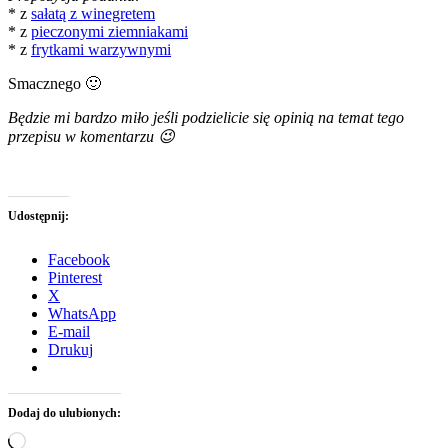
* z
sałatą z winegretem
* z
pieczonymi ziemniakami
* z
frytkami warzywnymi
Smacznego 🙂
Będzie mi bardzo miło jeśli podzielicie się opinią na temat tego
przepisu w komentarzu 😉
Udostępnij:
Facebook
Pinterest
X
WhatsApp
E-mail
Drukuj
Dodaj do ulubionych:
Wczytywanie…