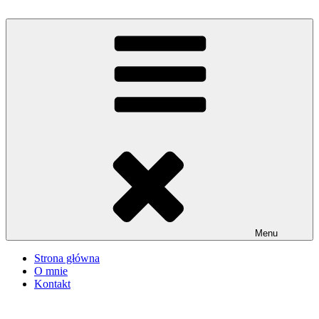
Przejdź
do
iMadzik
Blog Kulinarny
treści
Menu
Strona główna
O mnie
Kontakt