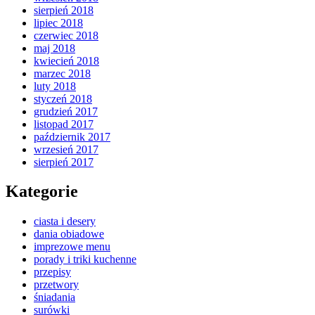
sierpień 2018
lipiec 2018
czerwiec 2018
maj 2018
kwiecień 2018
marzec 2018
luty 2018
styczeń 2018
grudzień 2017
listopad 2017
październik 2017
wrzesień 2017
sierpień 2017
Kategorie
ciasta i desery
dania obiadowe
imprezowe menu
porady i triki kuchenne
przepisy
przetwory
śniadania
surówki