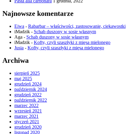
Pasta alla carbonara
1 grudnia, 2022
Najnowsze komentarze
Eiwa
-
Rabarbar – właściwości, zastosowanie, ciekawostki
iMadzik
-
Schab duszony w sosie własnym
Aga
-
Schab duszony w sosie własnym
iMadzik
-
Kofty, czyli szaszłyki z mięsa mielonego
Jusia
-
Kofty, czyli szaszłyki z mięsa mielonego
Archiwa
sierpień 2025
maj 2025
grudzień 2024
październik 2024
grudzień 2022
październik 2022
marzec 2022
wrzesień 2021
marzec 2021
styczeń 2021
grudzień 2020
listopad 2020