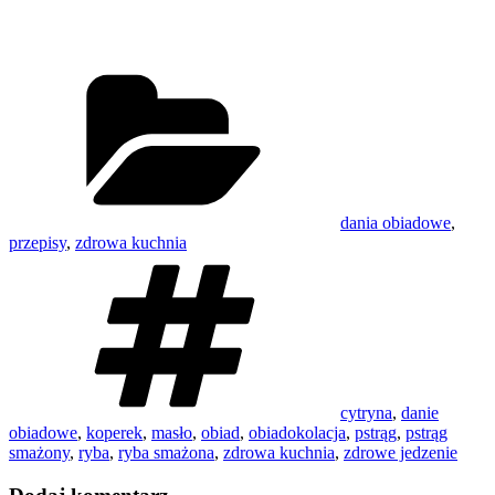
Kategorie
dania obiadowe
,
przepisy
,
zdrowa kuchnia
Tagi
cytryna
,
danie
obiadowe
,
koperek
,
masło
,
obiad
,
obiadokolacja
,
pstrąg
,
pstrąg
smażony
,
ryba
,
ryba smażona
,
zdrowa kuchnia
,
zdrowe jedzenie