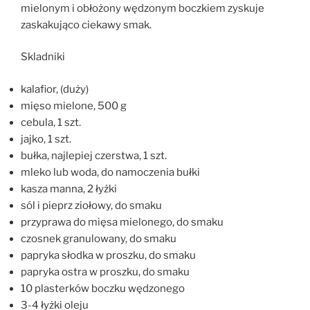
mielonym i obłożony wędzonym boczkiem zyskuje
zaskakująco ciekawy smak.
Skladniki
kalafior, (duży)
mięso mielone, 500 g
cebula, 1 szt.
jajko, 1 szt.
bułka, najlepiej czerstwa, 1 szt.
mleko lub woda, do namoczenia bułki
kasza manna, 2 łyżki
sól i pieprz ziołowy, do smaku
przyprawa do mięsa mielonego, do smaku
czosnek granulowany, do smaku
papryka słodka w proszku, do smaku
papryka ostra w proszku, do smaku
10 plasterków boczku wędzonego
3-4 łyżki oleju