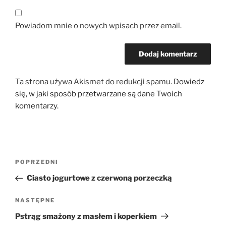
Powiadom mnie o nowych wpisach przez email.
Ta strona używa Akismet do redukcji spamu.
Dowiedz
się, w jaki sposób przetwarzane są dane Twoich
komentarzy.
Nawigacja
Poprzedni
POPRZEDNI
wpisu
wpis
Ciasto jogurtowe z czerwoną porzeczką
Następny
NASTĘPNE
wpis
Pstrąg smażony z masłem i koperkiem