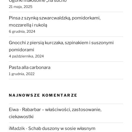
Ogórki małosolne „na sucho”
21 maja, 2025
Pinsa z szynką szwarcwaldzką, pomidorkami,
mozzarellą i rukolą
6 grudnia, 2024
Gnocchi z piersią kurczaka, szpinakiem i suszonymi
pomidorami
4 października, 2024
Pasta alla carbonara
1 grudnia, 2022
NAJNOWSZE KOMENTARZE
Eiwa
-
Rabarbar – właściwości, zastosowanie,
ciekawostki
iMadzik
-
Schab duszony w sosie własnym