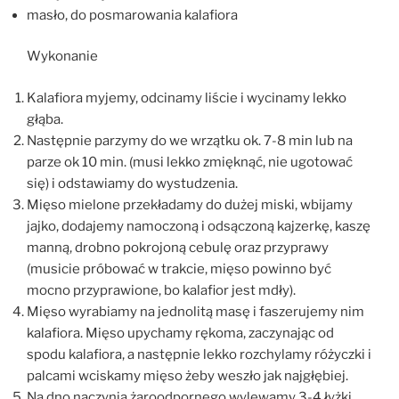
masło, do posmarowania kalafiora
Wykonanie
Kalafiora myjemy, odcinamy liście i wycinamy lekko
głąba.
Następnie parzymy do we wrzątku ok. 7-8 min lub na
parze ok 10 min. (musi lekko zmięknąć, nie ugotować
się) i odstawiamy do wystudzenia.
Mięso mielone przekładamy do dużej miski, wbijamy
jajko, dodajemy namoczoną i odsączoną kajzerkę, kaszę
manną, drobno pokrojoną cebulę oraz przyprawy
(musicie próbować w trakcie, mięso powinno być
mocno przyprawione, bo kalafior jest mdły).
Mięso wyrabiamy na jednolitą masę i faszerujemy nim
kalafiora. Mięso upychamy rękoma, zaczynając od
spodu kalafiora, a następnie lekko rozchylamy różyczki i
palcami wciskamy mięso żeby weszło jak najgłębiej.
Na dno naczynia żaroodpornego wylewamy 3-4 łyżki