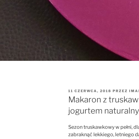
OPUBLIKOWANE
11 CZERWCA, 2018
PRZEZ
IMA
W
Makaron z truskawk
jogurtem naturaln
Sezon truskawkowy w pełni, d
zabraknąć lekkiego, letniego d