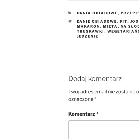
KATEGORIE
DANIA OBIADOWE
,
PRZEPI
TAGI
DANIE OBIADOWE
,
FIT
,
JOG
MAKARON
,
MIĘTA
,
NA SŁO
TRUSKAWKI
,
WEGETARIAŃ
JEDZENIE
Dodaj komentarz
Twój adres email nie zostanie 
oznaczone
*
Komentarz
*