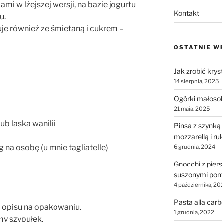
i w lżejszej wersji, na bazie jogurtu
Kontakt
u.
e również ze śmietaną i cukrem –
OSTATNIE W
Jak zrobić krys
14 sierpnia, 2025
Ogórki małosol
21 maja, 2025
lub laska wanilii
Pinsa z szynką
mozzarellą i ru
 na osobę (u mnie tagliatelle)
6 grudnia, 2024
Gnocchi z piers
suszonymi pom
4 października, 20
Pasta alla car
 opisu na opakowaniu.
1 grudnia, 2022
y szypułek.