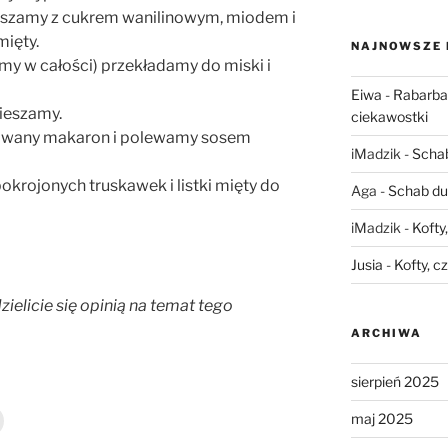
ieszamy z cukrem wanilinowym, miodem i
mięty.
NAJNOWSZE
my w całości) przekładamy do miski i
Eiwa
-
Rabarbar
ieszamy.
ciekawostki
owany makaron i polewamy sosem
iMadzik
-
Schab
krojonych truskawek i listki mięty do
Aga
-
Schab du
iMadzik
-
Kofty
Jusia
-
Kofty, c
zielicie się opinią na temat tego
ARCHIWA
sierpień 2025
maj 2025