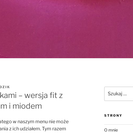
DZIK
Szukaj:
ami – wersja fit z
ym i miodem
STRONY
latego w naszym menu nie może
ania z ich udziałem. Tym razem
O mnie