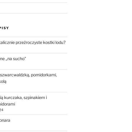
PISY
talicznie przeźroczyste kostki lodu?
ne „na sucho”
 szwarcwaldzką, pomidorkami,
kolą
ią kurczaka, szpinakiem i
idorami
24
bonara