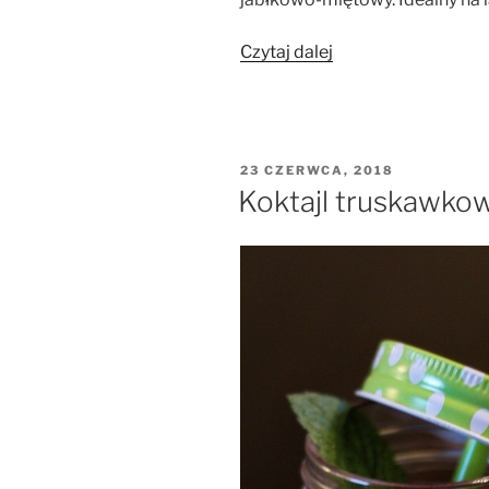
„Kompot
Czytaj dalej
jabłkowo-
miętowy”
OPUBLIKOWANE
23 CZERWCA, 2018
W
Koktajl truskawk