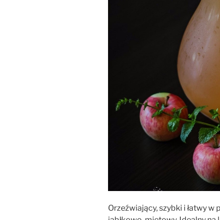
Orzeźwiający, szybki i łatwy
jabłkowo-miętowy. Idealny na l