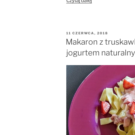
„Koktajl
Czytaj dalej
truskawkowo-
miętowy”
OPUBLIKOWANE
11 CZERWCA, 2018
W
Makaron z truskawk
jogurtem naturaln