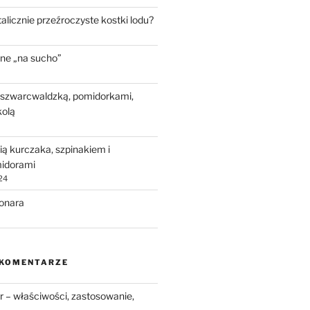
talicznie przeźroczyste kostki lodu?
ne „na sucho”
 szwarcwaldzką, pomidorkami,
kolą
ią kurczaka, szpinakiem i
idorami
24
bonara
 KOMENTARZE
 – właściwości, zastosowanie,