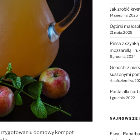
Jak zrobić krys
14 sierpnia, 2025
Ogórki małosol
21 maja, 2025
Pinsa z szynką
mozzarellą i ru
6 grudnia, 2024
Gnocchi z piers
suszonymi pom
4 października, 20
Pasta alla car
1 grudnia, 2022
NAJNOWSZE
 w przygotowaniu domowy kompot
Eiwa
-
Rabarbar
ato.