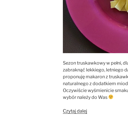
Sezon truskawkowy w pełni, d
zabraknąć lekkiego, letniego d
proponuję makaron z truskawkam
naturalnego z dodatkiem miod
Oczywiście wyśmienicie smakuj
wybór należy do Was
„Makaron
Czytaj dalej
z
truskawkami