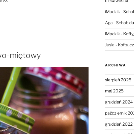
ciekawostki
iMadzik
-
Schab
Aga
-
Schab du
iMadzik
-
Kofty
Jusia
-
Kofty, c
owo-miętowy
ARCHIWA
sierpień 2025
maj 2025
grudzień 2024
październik 20
grudzień 2022