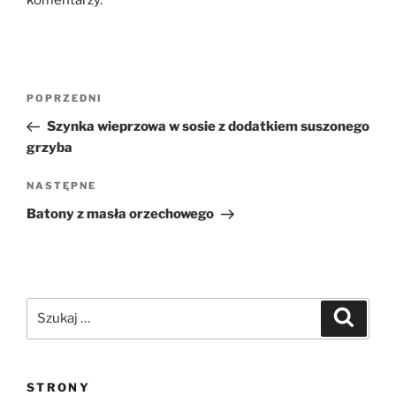
Nawigacja
Poprzedni
POPRZEDNI
wpisu
wpis
Szynka wieprzowa w sosie z dodatkiem suszonego
grzyba
Następny
NASTĘPNE
wpis
Batony z masła orzechowego
Szukaj:
Szukaj
STRONY