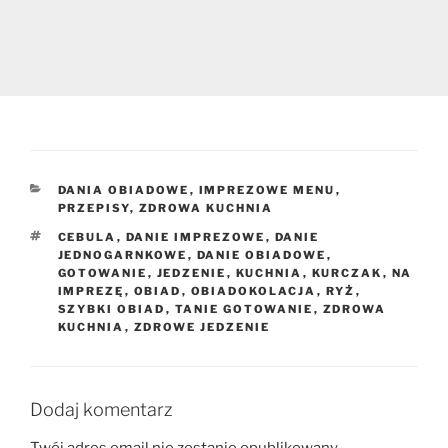
KATEGORIE
DANIA OBIADOWE
,
IMPREZOWE MENU
,
PRZEPISY
,
ZDROWA KUCHNIA
TAGI
CEBULA
,
DANIE IMPREZOWE
,
DANIE
JEDNOGARNKOWE
,
DANIE OBIADOWE
,
GOTOWANIE
,
JEDZENIE
,
KUCHNIA
,
KURCZAK
,
NA
IMPREZĘ
,
OBIAD
,
OBIADOKOLACJA
,
RYŻ
,
SZYBKI OBIAD
,
TANIE GOTOWANIE
,
ZDROWA
KUCHNIA
,
ZDROWE JEDZENIE
Dodaj komentarz
Twój adres email nie zostanie opublikowany.