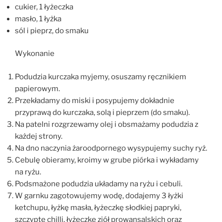
cukier, 1 łyżeczka
masło, 1 łyżka
sól i pieprz, do smaku
Wykonanie
Podudzia kurczaka myjemy, osuszamy ręcznikiem
papierowym.
Przekładamy do miski i posypujemy dokładnie
przyprawą do kurczaka, solą i pieprzem (do smaku).
Na patelni rozgrzewamy olej i obsmażamy podudzia z
każdej strony.
Na dno naczynia żaroodpornego wysypujemy suchy ryż.
Cebulę obieramy, kroimy w grube piórka i wykładamy
na ryżu.
Podsmażone podudzia układamy na ryżu i cebuli.
W garnku zagotowujemy wodę, dodajemy 3 łyżki
ketchupu, łyżkę masła, łyżeczkę słodkiej papryki,
szczyptę chilli, łyżeczkę ziół prowansalskich oraz