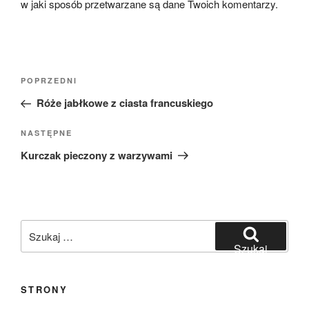
w jaki sposób przetwarzane są dane Twoich komentarzy.
Nawigacja
Poprzedni
POPRZEDNI
wpisu
wpis
Róże jabłkowe z ciasta francuskiego
Następny
NASTĘPNE
wpis
Kurczak pieczony z warzywami
Szukaj:
Szukaj
STRONY