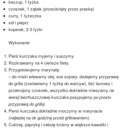
keczup, 1 łyżka
czosnek, 1 ząbek (przeciśnięty przez praskę)
curry, 1 łyżeczka
sól i pieprz
koperek, 2-3 łyżki
Wykonanie
Pierś kurczaka myjemy i suszymy.
Rozkrawamy na 4 cieńsze filety.
Przygotowujemy marynatę:
– do miski wlewamy olej, sos sojowy, dodajemy przyprawę
do grilla (zostawiamy 1 łyżkę do warzyw), liść laurowy i
przekrojony czosnek, wszystko dokładnie mieszamy
(w
wersji beztłuszczowej kurczaka posypujemy po prostu
przyprawą do grilla)
Piersi kurczaka dokładnie moczymy w marynacie
(najlepiej na ok godzinę przed grillowaniem)
Cukinię, paprykę i cebulę kroimy w większe kawałki i