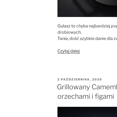
Gulasz to chyba najbardziej 
drobiowych.
Tanie, dość szybkie danie dla
„Gulasz
Czytaj dalej
z
żołądków
drobiowych”
OPUBLIKOWANE
2 PAŹDZIERNIKA, 2020
W
Grillowany Camemb
orzechami i figami