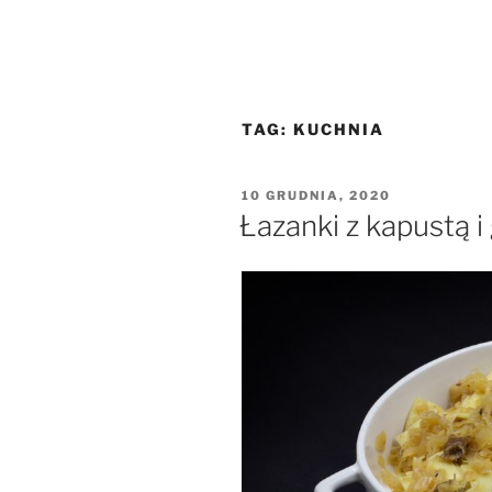
TAG:
KUCHNIA
OPUBLIKOWANE
10 GRUDNIA, 2020
W
Łazanki z kapustą i