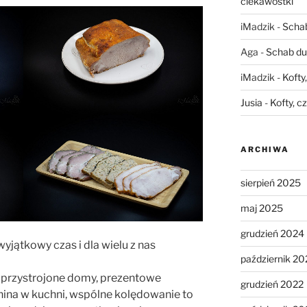
ciekawostki
iMadzik
-
Schab
Aga
-
Schab du
iMadzik
-
Kofty
Jusia
-
Kofty, c
ARCHIWA
sierpień 2025
maj 2025
grudzień 2024
jątkowy czas i dla wielu z nas
październik 20
 przystrojone domy, prezentowe
grudzień 2022
nina w kuchni, wspólne kolędowanie to