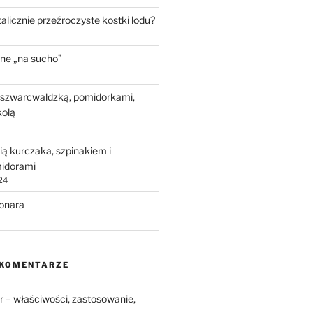
talicznie przeźroczyste kostki lodu?
ne „na sucho”
 szwarcwaldzką, pomidorkami,
kolą
ią kurczaka, szpinakiem i
idorami
24
bonara
 KOMENTARZE
 – właściwości, zastosowanie,