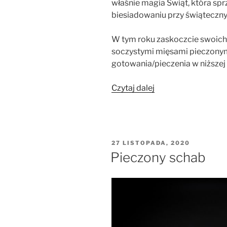
właśnie magia Świąt, która sp
biesiadowaniu przy świąteczny
W tym roku zaskoczcie swoich
soczystymi mięsami pieczony
gotowania/pieczenia w niższej
„Mięsa
Czytaj dalej
pieczone
metodą
„slow
cooking””
OPUBLIKOWANE
27 LISTOPADA, 2020
W
Pieczony schab