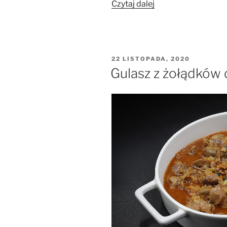
„Pieczony
Czytaj dalej
schab”
OPUBLIKOWANE
22 LISTOPADA, 2020
W
Gulasz z żołądków