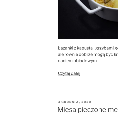
Łazanki z kapustą i grzybami g
ale równie dobrze mogą być ł
daniem obiadowym.
„Łazanki
Czytaj dalej
z
kapustą
i
grzybami”
OPUBLIKOWANE
3 GRUDNIA, 2020
W
Mięsa pieczone me