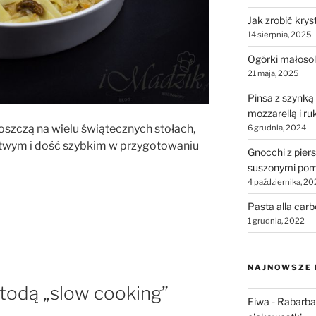
Jak zrobić krys
14 sierpnia, 2025
Ogórki małosol
21 maja, 2025
Pinsa z szynką
mozzarellą i ru
oszczą na wielu świątecznych stołach,
6 grudnia, 2024
atwym i dość szybkim w przygotowaniu
Gnocchi z piers
suszonymi pom
4 października, 20
Pasta alla car
1 grudnia, 2022
NAJNOWSZE
todą „slow cooking”
Eiwa
-
Rabarbar