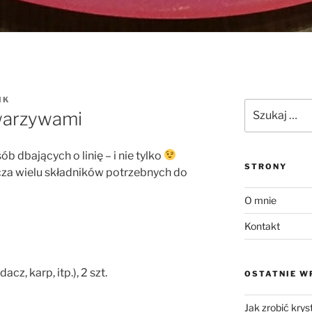
IK
Szukaj:
warzywami
b dbających o linię – i nie tylko
STRONY
cza wielu składników potrzebnych do
O mnie
Kontakt
acz, karp, itp.), 2 szt.
OSTATNIE W
Jak zrobić krys