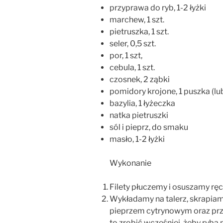
przyprawa do ryb, 1-2 łyżki
marchew, 1 szt.
pietruszka, 1 szt.
seler, 0,5 szt.
por, 1 szt,
cebula, 1 szt.
czosnek, 2 ząbki
pomidory krojone, 1 puszka (lu
bazylia, 1 łyżeczka
natka pietruszki
sól i pieprz, do smaku
masło, 1-2 łyżki
Wykonanie
Filety płuczemy i osuszamy r
Wykładamy na talerz, skrapiam
pieprzem cytrynowym oraz przy
to zrobić wcześniej, żeby ryba 