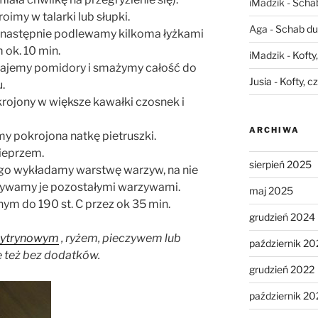
iMadzik
-
Schab
imy w talarki lub słupki.
Aga
-
Schab du
 następnie podlewamy kilkoma łyżkami
 ok. 10 min.
iMadzik
-
Kofty
jemy pomidory i smażymy całość do
Jusia
-
Kofty, c
.
ojony w większe kawałki czosnek i
ARCHIWA
 pokrojona natkę pietruszki.
ieprzem.
sierpień 2025
go wykładamy warstwę warzyw, na nie
krywamy je pozostałymi warzywami.
maj 2025
ym do 190 st. C przez ok 35 min.
grudzień 2024
cytrynowym
, ryżem, pieczywem lub
październik 20
 też bez dodatków.
grudzień 2022
październik 20