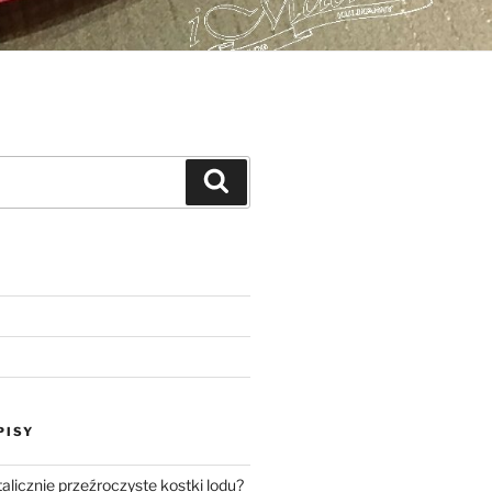
Szukaj
PISY
talicznie przeźroczyste kostki lodu?