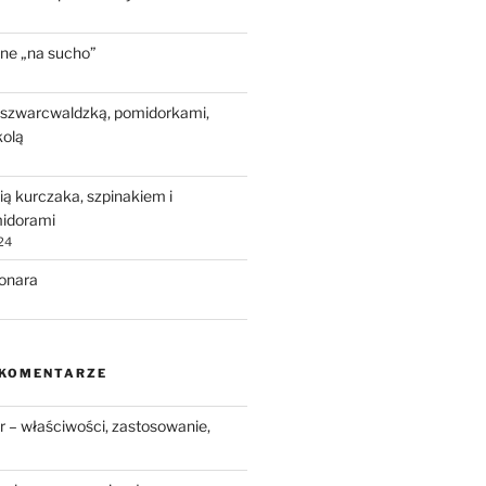
ne „na sucho”
 szwarcwaldzką, pomidorkami,
kolą
ią kurczaka, szpinakiem i
idorami
24
bonara
 KOMENTARZE
 – właściwości, zastosowanie,