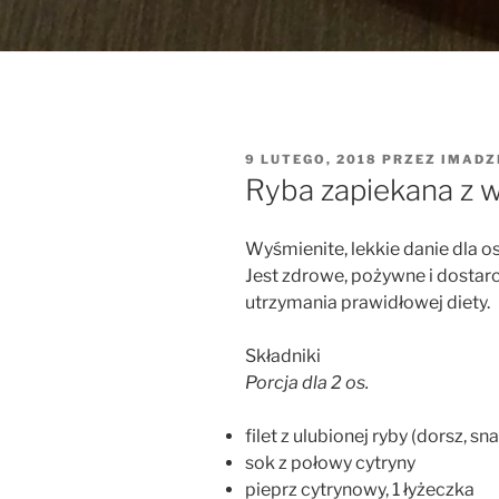
OPUBLIKOWANE
9 LUTEGO, 2018
PRZEZ
IMADZ
W
Ryba zapiekana z 
Wyśmienite, lekkie danie dla osó
Jest zdrowe, pożywne i dostar
utrzymania prawidłowej diety.
Składniki
Porcja dla 2 os.
filet z ulubionej ryby (dorsz, snad
sok z połowy cytryny
pieprz cytrynowy, 1 łyżeczka