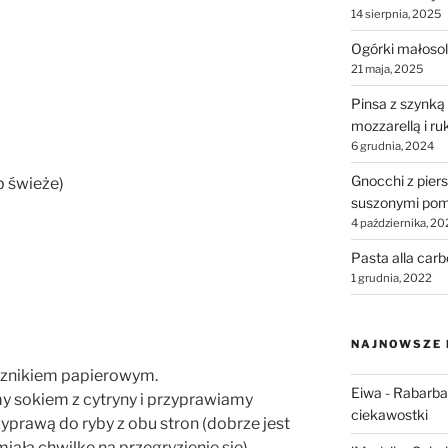
14 sierpnia, 2025
Ogórki małosol
21 maja, 2025
Pinsa z szynką
mozzarellą i ru
6 grudnia, 2024
Gnocchi z piers
b świeże)
suszonymi pom
4 października, 20
Pasta alla car
1 grudnia, 2022
NAJNOWSZE
ęcznikiem papierowym.
Eiwa
-
Rabarbar
y sokiem z cytryny i przyprawiamy
ciekawostki
prawą do ryby z obu stron (dobrze jest
miała chwilkę na przegryzienie się).