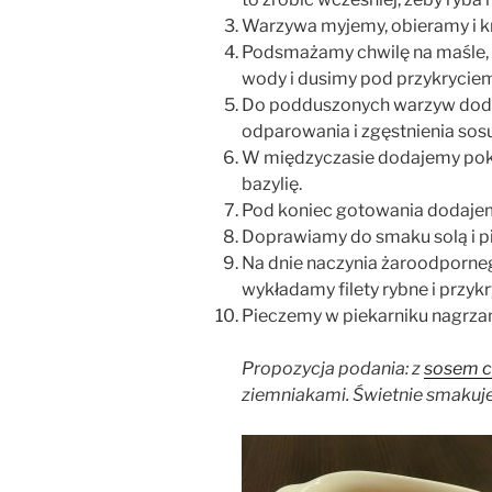
Warzywa myjemy, obieramy i kro
Podsmażamy chwilę na maśle,
wody i dusimy pod przykryciem
Do podduszonych warzyw doda
odparowania i zgęstnienia sosu
W międzyczasie dodajemy pokr
bazylię.
Pod koniec gotowania dodajemy
Doprawiamy do smaku solą i p
Na dnie naczynia żaroodporne
wykładamy filety rybne i przy
Pieczemy w piekarniku nagrzan
Propozycja podania: z
sosem 
ziemniakami. Świetnie smakuje