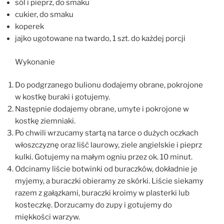
sól i pieprz, do smaku
cukier, do smaku
koperek
jajko ugotowane na twardo, 1 szt. do każdej porcji
Wykonanie
Do podgrzanego bulionu dodajemy obrane, pokrojone
w kostkę buraki i gotujemy.
Następnie dodajemy obrane, umyte i pokrojone w
kostkę ziemniaki.
Po chwili wrzucamy startą na tarce o dużych oczkach
włoszczyznę oraz liść laurowy, ziele angielskie i pieprz
kulki. Gotujemy na małym ogniu przez ok. 10 minut.
Odcinamy liście botwinki od buraczków, dokładnie je
myjemy, a buraczki obieramy ze skórki. Liście siekamy
razem z gałązkami, buraczki kroimy w plasterki lub
kosteczkę. Dorzucamy do zupy i gotujemy do
miękkości warzyw.