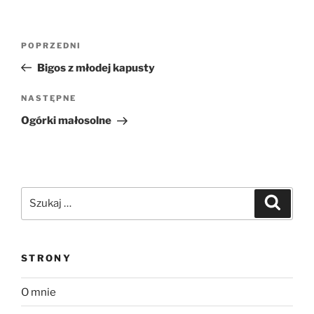
Nawigacja
Poprzedni
POPRZEDNI
wpisu
wpis
Bigos z młodej kapusty
Następny
NASTĘPNE
wpis
Ogórki małosolne
Szukaj:
Szukaj
STRONY
O mnie