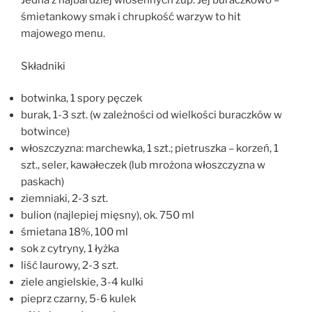
Jedna z najbardziej wiosennych zup. Jej buraczkowo –
śmietankowy smak i chrupkość warzyw to hit
majowego menu.
Składniki
botwinka, 1 spory pęczek
burak, 1-3 szt. (w zależności od wielkości buraczków w
botwince)
włoszczyzna: marchewka, 1 szt.; pietruszka – korzeń, 1
szt., seler, kawałeczek (lub mrożona włoszczyzna w
paskach)
ziemniaki, 2-3 szt.
bulion (najlepiej mięsny), ok. 750 ml
śmietana 18%, 100 ml
sok z cytryny, 1 łyżka
liść laurowy, 2-3 szt.
ziele angielskie, 3-4 kulki
pieprz czarny, 5-6 kulek