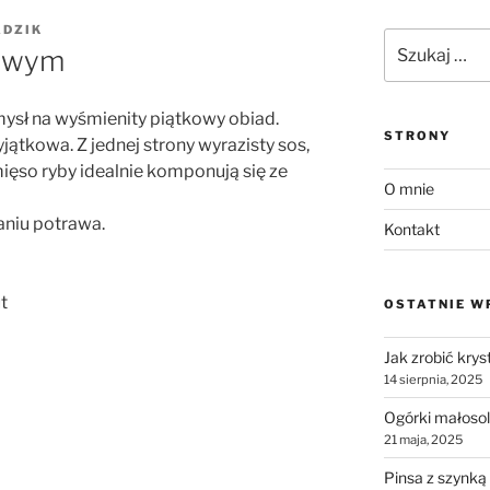
ADZIK
Szukaj:
rowym
ysł na wyśmienity piątkowy obiad.
STRONY
ątkowa. Z jednej strony wyrazisty sos,
mięso ryby idealnie komponują się ze
O mnie
aniu potrawa.
Kontakt
t
OSTATNIE W
Jak zrobić krys
14 sierpnia, 2025
Ogórki małosol
21 maja, 2025
Pinsa z szynką