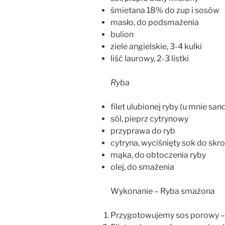
śmietana 18% do zup i sosów
masło, do podsmażenia
bulion
ziele angielskie, 3-4 kulki
liść laurowy, 2-3 listki
Ryba
filet ulubionej ryby (u mnie san
sól, pieprz cytrynowy
przyprawa do ryb
cytryna, wyciśnięty sok do skro
mąka, do obtoczenia ryby
olej, do smażenia
Wykonanie – Ryba smażona
Przygotowujemy sos porowy –