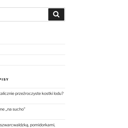
Szukaj
PISY
talicznie przeźroczyste kostki lodu?
ne „na sucho”
 szwarcwaldzką, pomidorkami,