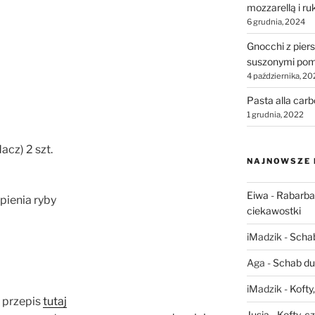
mozzarellą i ru
6 grudnia, 2024
Gnocchi z piers
suszonymi pom
4 października, 20
Pasta alla car
1 grudnia, 2022
dacz) 2 szt.
NAJNOWSZE
Eiwa
-
Rabarbar
pienia ryby
ciekawostki
iMadzik
-
Schab
Aga
-
Schab du
iMadzik
-
Kofty
 przepis
tutaj
Jusia
-
Kofty, c