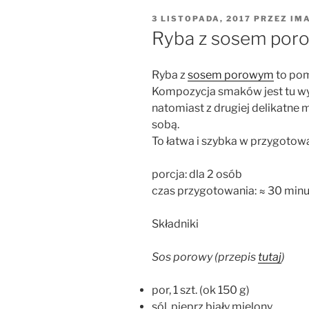
OPUBLIKOWANE
3 LISTOPADA, 2017
PRZEZ
IM
W
Ryba z sosem po
Ryba z
sosem porowym
to pom
Kompozycja smaków jest tu wyj
natomiast z drugiej delikatne 
sobą.
To łatwa i szybka w przygotow
porcja: dla 2 osób
czas przygotowania: ≈ 30 minu
Składniki
Sos porowy (przepis
tutaj
)
por, 1 szt. (ok 150 g)
sól, pieprz biały mielony