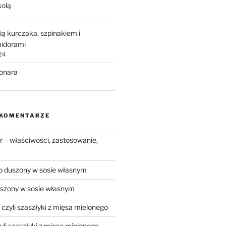
kolą
ią kurczaka, szpinakiem i
idorami
24
bonara
 KOMENTARZE
 – właściwości, zastosowanie,
 duszony w sosie własnym
szony w sosie własnym
, czyli szaszłyki z mięsa mielonego
zyli szaszłyki z mięsa mielonego