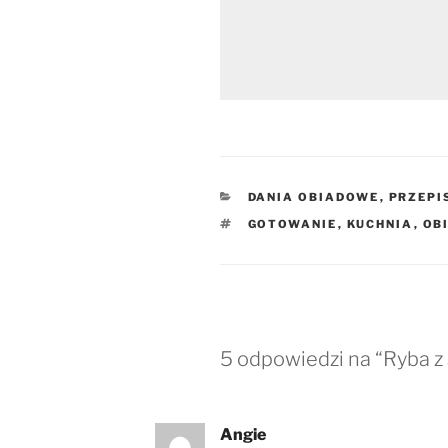
KATEGORIE
DANIA OBIADOWE
,
PRZEPI
TAGI
GOTOWANIE
,
KUCHNIA
,
OB
5 odpowiedzi na “Ryba 
Angie