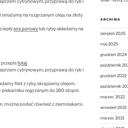
pieprzem cytrynowym, przyprawą do ryb i
 smażymy na rozgrzanym oleju na złoty
ARCHIWA
ciepły
sos porowy
lub rybę układamy na
sierpień 2025
maj 2025
grudzień 2024
 przepis
tutaj
październik 20
pieprzem cytrynowym, przyprawą do ryb i
grudzień 2022
amy filet z ryby, skrapiamy olejem.
październik 20
 piekarniku nagrzanym do 180 stopni.
marzec 2022
em, można podać również z ziemniakami.
wrzesień 2021
marzec 2021