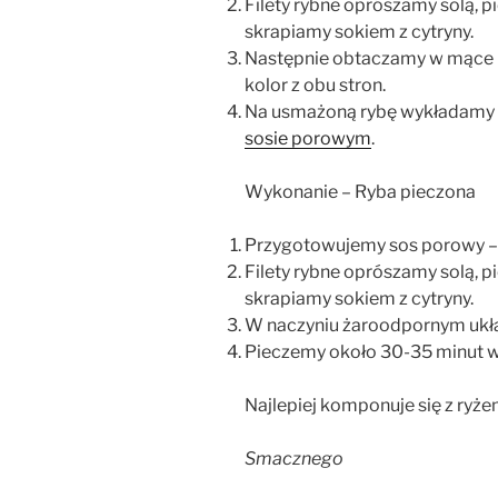
Filety rybne oprószamy solą, 
skrapiamy sokiem z cytryny.
Następnie obtaczamy w mące i
kolor z obu stron.
Na usmażoną rybę wykładamy 
sosie porowym
.
Wykonanie – Ryba pieczona
P
rzygotowujemy sos porowy –
Filety rybne oprószamy solą, 
skrapiamy sokiem z cytryny.
W naczyniu żaroodpornym układ
Pieczemy około 30-35 minut w
Najlepiej komponuje się z ryż
Smacznego