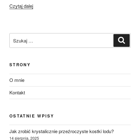
„Ryba
Czytaj dalej
z
sosem
porowym”
Szukaj:
Szukaj
STRONY
O mnie
Kontakt
OSTATNIE WPISY
Jak zrobić krystalicznie przeźroczyste kostki lodu?
14 sierpnia, 2025