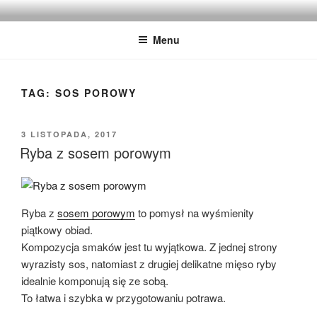
Przejdź
IMADZIK
Blog Kulinarny
do
Menu
treści
TAG:
SOS POROWY
OPUBLIKOWANE
3 LISTOPADA, 2017
W
Ryba z sosem porowym
Ryba z
sosem porowym
to pomysł na wyśmienity
piątkowy obiad.
Kompozycja smaków jest tu wyjątkowa. Z jednej strony
wyrazisty sos, natomiast z drugiej delikatne mięso ryby
idealnie komponują się ze sobą.
To łatwa i szybka w przygotowaniu potrawa.