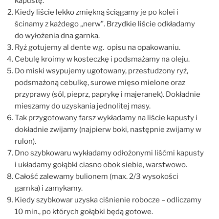
kapustę.
Kiedy liście lekko zmiękną ściągamy je po kolei i
ścinamy z każdego „nerw”. Brzydkie liście odkładamy
do wyłożenia dna garnka.
Ryż gotujemy al dente wg. opisu na opakowaniu.
Cebulę kroimy w kosteczkę i podsmażamy na oleju.
Do miski wsypujemy ugotowany, przestudzony ryż,
podsmażoną cebulkę, surowe mięso mielone oraz
przyprawy (sól, pieprz, paprykę i majeranek). Dokładnie
mieszamy do uzyskania jednolitej masy.
Tak przygotowany farsz wykładamy na liście kapusty i
dokładnie zwijamy (najpierw boki, następnie zwijamy w
rulon).
Dno szybkowaru wykładamy odłożonymi liśćmi kapusty
i układamy gołąbki ciasno obok siebie, warstwowo.
Całość zalewamy bulionem (max. 2/3 wysokości
garnka) i zamykamy.
Kiedy szybkowar uzyska ciśnienie robocze – odliczamy
10 min., po których gołąbki będą gotowe.