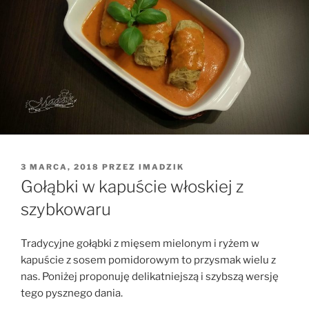
OPUBLIKOWANE
3 MARCA, 2018
PRZEZ
IMADZIK
W
Gołąbki w kapuście włoskiej z
szybkowaru
Tradycyjne gołąbki z mięsem mielonym i ryżem w
kapuście z sosem pomidorowym to przysmak wielu z
nas. Poniżej proponuję delikatniejszą i szybszą wersję
tego pysznego dania.