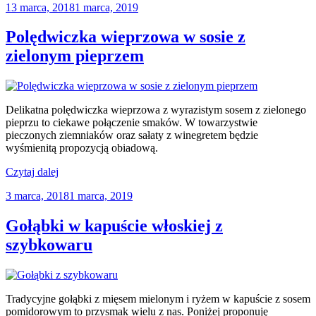
Opublikowane
13 marca, 2018
1 marca, 2019
młodej
w
kapuście”
Polędwiczka wieprzowa w sosie z
zielonym pieprzem
Delikatna polędwiczka wieprzowa z wyrazistym sosem z zielonego
pieprzu to ciekawe połączenie smaków. W towarzystwie
pieczonych ziemniaków oraz sałaty z winegretem będzie
wyśmienitą propozycją obiadową.
„Polędwiczka
Czytaj dalej
wieprzowa
Opublikowane
3 marca, 2018
1 marca, 2019
w
w
sosie
z
Gołąbki w kapuście włoskiej z
zielonym
szybkowaru
pieprzem”
Tradycyjne gołąbki z mięsem mielonym i ryżem w kapuście z sosem
pomidorowym to przysmak wielu z nas. Poniżej proponuję