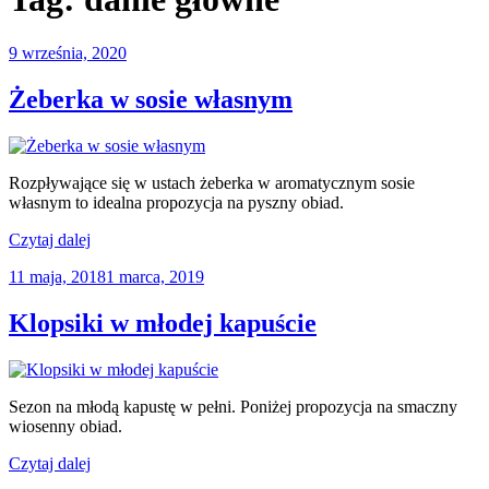
Opublikowane
9 września, 2020
w
Żeberka w sosie własnym
Rozpływające się w ustach żeberka w aromatycznym sosie
własnym to idealna propozycja na pyszny obiad.
„Żeberka
Czytaj dalej
w
Opublikowane
11 maja, 2018
1 marca, 2019
sosie
w
własnym”
Klopsiki w młodej kapuście
Sezon na młodą kapustę w pełni. Poniżej propozycja na smaczny
wiosenny obiad.
„Klopsiki
Czytaj dalej
w