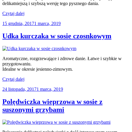
delikatniejszą i szybszą wersję tego pysznego dania.
„Gołąbki
Czytaj dalej
w
Opublikowane
15 grudnia, 2017
1 marca, 2019
kapuście
w
włoskiej
z
Udka kurczaka w sosie czosnkowym
szybkowaru”
Aromatyczne, rozgrzewające i zdrowe danie. Łatwe i szybkie w
przygotowaniu.
Idealne w okresie jesienno-zimowym.
„Udka
Czytaj dalej
kurczaka
Opublikowane
24 listopada, 2017
1 marca, 2019
w
w
sosie
czosnkowym”
Polędwiczka wieprzowa w sosie z
suszonymi grzybami