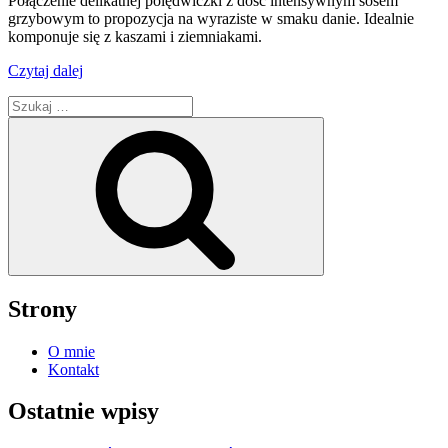
Połączenie delikatnej polędwiczki z dość intensywnym sosem
grzybowym to propozycja na wyraziste w smaku danie. Idealnie
komponuje się z kaszami i ziemniakami.
„Polędwiczka
Czytaj dalej
wieprzowa
Szukaj:
w
sosie
Szukaj
z
suszonymi
grzybami”
Strony
O mnie
Kontakt
Ostatnie wpisy