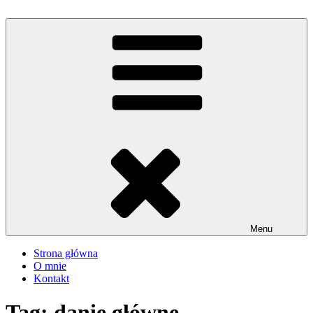
Przejdź
do
iMadzik
Blog Kulinarny
treści
Menu
Strona główna
O mnie
Kontakt
Tag:
danie główne