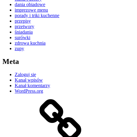
dania obiadowe
imprezowe menu
porady i triki kuchenne
przepisy
przetwory
śniadania
surówki
zdrowa kuchnia
zupy
Meta
Zaloguj się
Kanał wpisów
Kanał komentarzy
WordPress.org
Kontakt