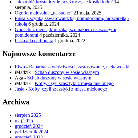
Jak zrobić krystalicznie przeźroczyste kostki lodu?
14
sierpnia, 2025
Ogórki małosolne „na sucho”
21 maja, 2025
Pinsa z szynką szwarcwaldzką, pomidorkami, mozzarellą i
rukolą
6 grudnia, 2024
Gnocchi z piersią kurczaka, szpinakiem i suszonymi
pomidorami
4 października, 2024
Pasta alla carbonara
1 grudnia, 2022
Najnowsze komentarze
Eiwa
-
Rabarbar – właściwości, zastosowanie, ciekawostki
iMadzik
-
Schab duszony w sosie własnym
Aga
-
Schab duszony w sosie własnym
iMadzik
-
Kofty, czyli szaszłyki z mięsa mielonego
Jusia
-
Kofty, czyli szaszłyki z mięsa mielonego
Archiwa
sierpień 2025
maj 2025
grudzień 2024
październik 2024
grudzień 2022