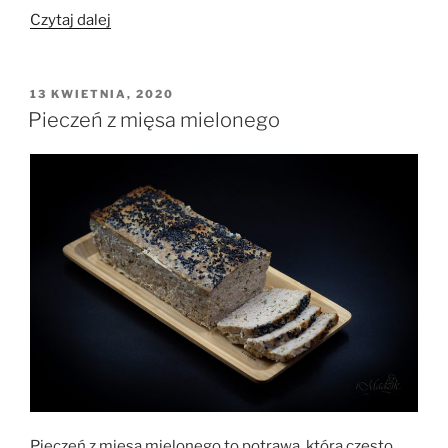
„Ryż
Czytaj dalej
zapiekany
z
jabłkami
OPUBLIKOWANE
13 KWIETNIA, 2020
W
i
Pieczeń z mięsa mielonego
cynamonem”
Pieczeń z mięsa mielonego to potrawa, która często