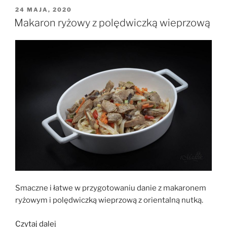
serków
OPUBLIKOWANE
24 MAJA, 2020
W
waniliowych”
Makaron ryżowy z polędwiczką wieprzową
Smaczne i łatwe w przygotowaniu danie z makaronem
ryżowym i polędwiczką wieprzową z orientalną nutką.
„Makaron
Czytaj dalej