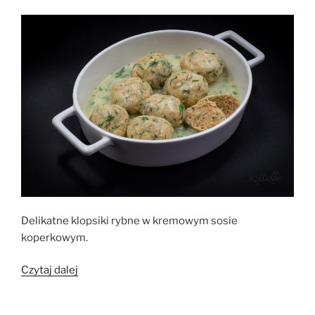
i
sokiem
malinowym”
Delikatne klopsiki rybne w kremowym sosie
koperkowym.
„Klopsiki
Czytaj dalej
z
łososia