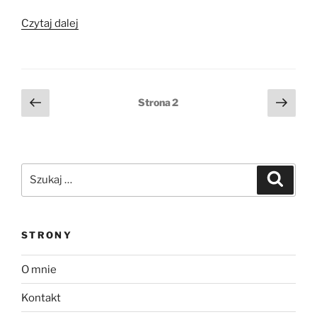
„Spaghetti
Czytaj dalej
a’la
Bolognese”
Stronicowanie
Poprzednia
Nast
Strona
2
strona
stro
wpisów
Szukaj:
Szukaj
STRONY
O mnie
Kontakt