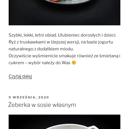
Szybki, lekki, letni obiad. Ulubieniec dorosłych i dzieci.
Ryż z truskawkami w lżejszej wersji, na bazie jogurtu
naturalnego z dodatkiem miodu.
Oczywiście wyśmienicie smakuje również ze śmietaną i
cukrem – wybór należy do Was
„Ryż
Czytaj dalej
z
truskawkami
–
OPUBLIKOWANE
9 WRZEŚNIA, 2020
W
wersja
Żeberka w sosie własnym
fit
z
jogurtem