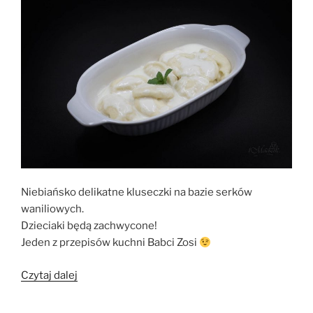
Niebiańsko delikatne kluseczki na bazie serków
waniliowych.
Dzieciaki będą zachwycone!
Jeden z przepisów kuchni Babci Zosi
„Delikatne
Czytaj dalej
kluseczki
z