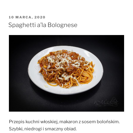
–
Krem
czosnkowy”
OPUBLIKOWANE
10 MARCA, 2020
W
Spaghetti a’la Bolognese
Przepis kuchni włoskiej, makaron z sosem bolońskim.
Szybki, niedrogi i smaczny obiad.