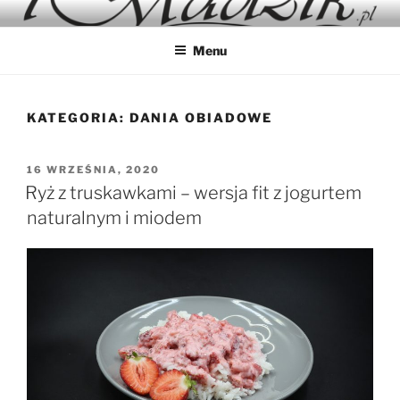
Przejdź
IMADZIK
Blog Kulinarny
do
Menu
treści
KATEGORIA:
DANIA OBIADOWE
OPUBLIKOWANE
16 WRZEŚNIA, 2020
W
Ryż z truskawkami – wersja fit z jogurtem
naturalnym i miodem