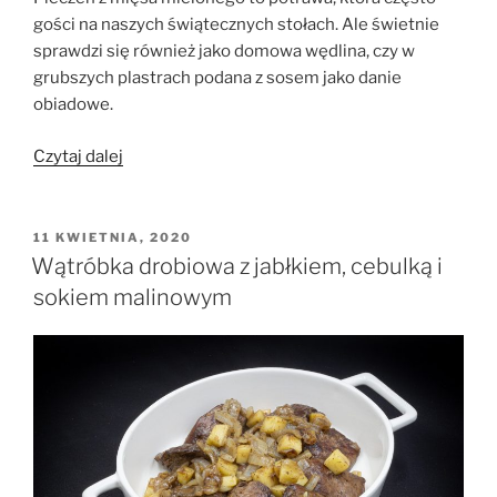
gości na naszych świątecznych stołach. Ale świetnie
sprawdzi się również jako domowa wędlina, czy w
grubszych plastrach podana z sosem jako danie
obiadowe.
„Pieczeń
Czytaj dalej
z
mięsa
mielonego”
OPUBLIKOWANE
11 KWIETNIA, 2020
W
Wątróbka drobiowa z jabłkiem, cebulką i
sokiem malinowym