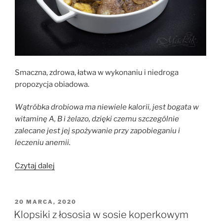
Smaczna, zdrowa, łatwa w wykonaniu i niedroga
propozycja obiadowa.
Wątróbka drobiowa ma niewiele kalorii, jest bogata w
witaminę A, B i żelazo, dzięki czemu szczególnie
zalecane jest jej spożywanie przy zapobieganiu i
leczeniu anemii.
„Wątróbka
Czytaj dalej
drobiowa
z
jabłkiem,
OPUBLIKOWANE
20 MARCA, 2020
W
cebulką
Klopsiki z łososia w sosie koperkowym