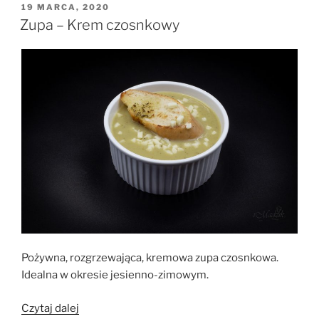
w
OPUBLIKOWANE
19 MARCA, 2020
W
sosie
Zupa – Krem czosnkowy
koperkowym”
Pożywna, rozgrzewająca, kremowa zupa czosnkowa.
Idealna w okresie jesienno-zimowym.
„Zupa
Czytaj dalej