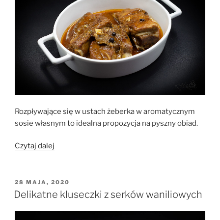
naturalnym
i
miodem”
Rozpływające się w ustach żeberka w aromatycznym
sosie własnym to idealna propozycja na pyszny obiad.
„Żeberka
Czytaj dalej
w
sosie
własnym”
OPUBLIKOWANE
28 MAJA, 2020
W
Delikatne kluseczki z serków waniliowych