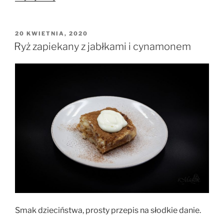
ryżowy
z
polędwiczką
OPUBLIKOWANE
20 KWIETNIA, 2020
W
wieprzową”
Ryż zapiekany z jabłkami i cynamonem
Smak dzieciństwa, prosty przepis na słodkie danie.