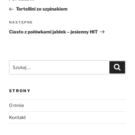
Poprzedni
wpisu
wpis
Tortellini ze szpinakiem
Następny
NASTĘPNE
wpis
Ciasto z połówkami jabłek – jesienny HIT
Szukaj:
Szukaj
STRONY
O mnie
Kontakt