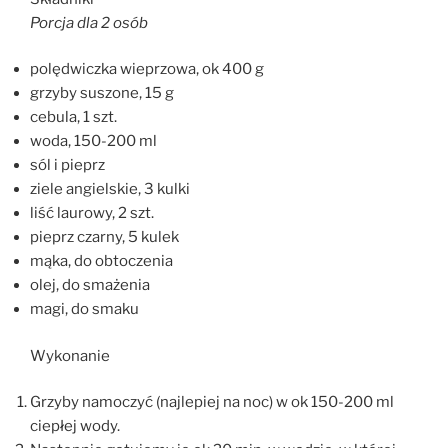
Porcja dla 2 osób
polędwiczka wieprzowa, ok 400 g
grzyby suszone, 15 g
cebula, 1 szt.
woda, 150-200 ml
sól i pieprz
ziele angielskie, 3 kulki
liść laurowy, 2 szt.
pieprz czarny, 5 kulek
mąka, do obtoczenia
olej, do smażenia
magi, do smaku
Wykonanie
Grzyby namoczyć (najlepiej na noc) w ok 150-200 ml
ciepłej wody.