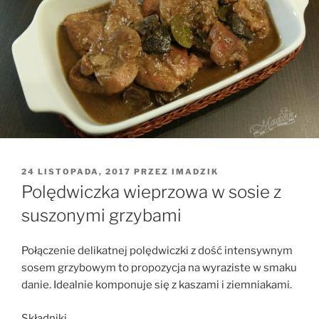
OPUBLIKOWANE
24 LISTOPADA, 2017
PRZEZ
IMADZIK
W
Polędwiczka wieprzowa w sosie z
suszonymi grzybami
Połączenie delikatnej polędwiczki z dość intensywnym
sosem grzybowym to propozycja na wyraziste w smaku
danie. Idealnie komponuje się z kaszami i ziemniakami.
Składniki