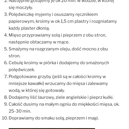
Następnie gotujemy je ok 20 min. w wodzie, w której
się moczyły.
Polędwiczkę myjemy i osuszamy ręcznikiem
papierowym, kroimy w ok 1,5 cm plastry i rozgniatamy
każdy plaster dłonią.
Mięso przyprawiamy solą i pieprzem z obu stron,
następnie obtaczamy w mące.
Smażymy na rozgrzanym oleju, dość mocno z obu
stron.
Cebulę kroimy w piórka i dodajemy do smażonych
polędwiczek.
Podgotowane grzyby (jeśli są w całości kroimy w
mniejsze kawałki) wrzucamy do mięsa i zalewamy
wodą, w której się gotowały.
Dodajemy liść laurowy, ziele angielskie i pieprz kulki.
Całość dusimy na małym ogniu do miękkości mięsa, ok.
25-30 min.
Doprawiamy do smaku solą, pieprzem i magi.