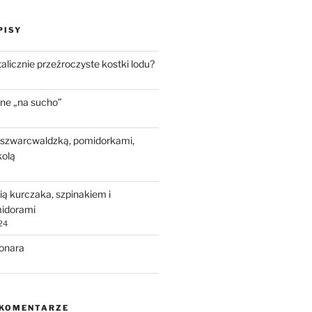
PISY
talicznie przeźroczyste kostki lodu?
ne „na sucho”
 szwarcwaldzką, pomidorkami,
kolą
ią kurczaka, szpinakiem i
idorami
24
bonara
 KOMENTARZE