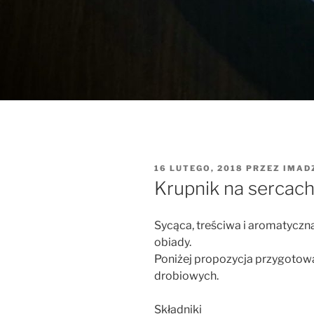
OPUBLIKOWANE
16 LUTEGO, 2018
PRZEZ
IMAD
W
Krupnik na sercach
Sycąca, treściwa i aromatyczna
obiady.
Poniżej propozycja przygotow
drobiowych.
Składniki