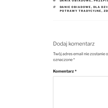
KATEGORIE
DANIA OBIADOWE
,
PRZEPI
TAGI
DANIE OBIADOWE
,
DLA DZI
POTRAWY TRADYCYJNE
,
Z
Dodaj komentarz
Twój adres email nie zostanie 
oznaczone
*
Komentarz
*