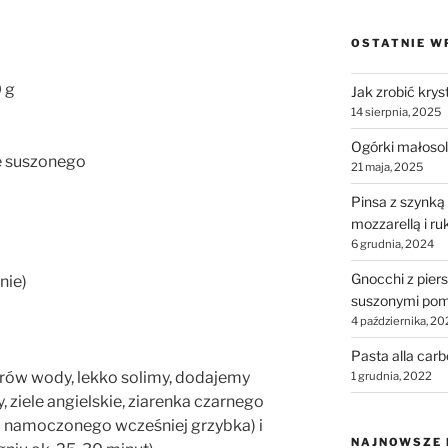
OSTATNIE W
 g
Jak zrobić krys
14 sierpnia, 2025
Ogórki małosol
zkę suszonego
21 maja, 2025
Pinsa z szynką
mozzarellą i ru
6 grudnia, 2024
Gnocchi z piers
nie)
suszonymi pom
4 października, 20
Pasta alla car
rów wody, lekko solimy, dodajemy
1 grudnia, 2022
, ziele angielskie, ziarenka czarnego
 – namoczonego wcześniej grzybka) i
NAJNOWSZE