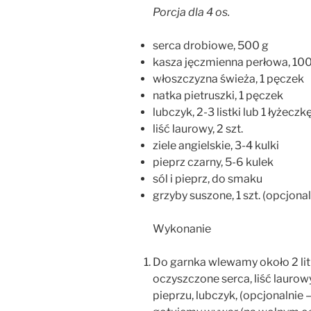
Porcja dla 4 os.
serca drobiowe, 500 g
kasza jęczmienna perłowa, 100
włoszczyzna świeża, 1 pęczek
natka pietruszki, 1 pęczek
lubczyk, 2-3 listki lub 1 łyżec
liść laurowy, 2 szt.
ziele angielskie, 3-4 kulki
pieprz czarny, 5-6 kulek
sól i pieprz, do smaku
grzyby suszone, 1 szt. (opcjonal
Wykonanie
Do garnka wlewamy około 2 lit
oczyszczone serca, liść laurowy
pieprzu, lubczyk, (opcjonalnie