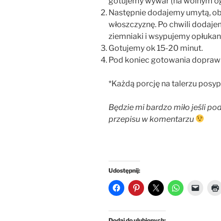
gotujemy wywar (na wolnym ogn
Następnie dodajemy umytą, obr
włoszczyznę. Po chwili dodaje
ziemniaki i wsypujemy opłukan
Gotujemy ok 15-20 minut.
Pod koniec gotowania doprawi
*Każdą porcję na talerzu posyp
Będzie mi bardzo miło jeśli pod
przepisu w komentarzu
Udostępnij:
Dodaj do ulubionych: