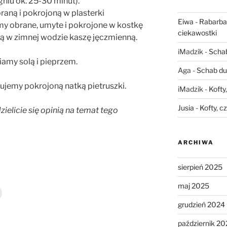
iu ok. 25-30 minut).
aną i pokrojoną w plasterki
Eiwa
-
Rabarbar
my obrane, umyte i pokrojone w kostkę
ciekawostki
ą w zimnej wodzie kaszę jęczmienną.
iMadzik
-
Schab
amy solą i pieprzem.
Aga
-
Schab du
ujemy pokrojoną natką pietruszki.
iMadzik
-
Kofty
Jusia
-
Kofty, c
zielicie się opinią na temat tego
ARCHIWA
sierpień 2025
maj 2025
grudzień 2024
październik 20