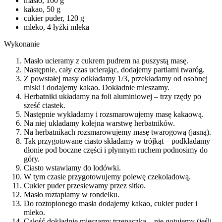
masło, 100 g
kakao, 50 g
cukier puder, 120 g
mleko, 4 łyżki mleka
Wykonanie
Masło ucieramy z cukrem pudrem na puszystą masę.
Następnie, cały czas ucierając, dodajemy partiami twaróg.
Z powstałej masy odkładamy 1/3, przekładamy od osobnej
miski i dodajemy kakao. Dokładnie mieszamy.
Herbatniki układamy na foli aluminiowej – trzy rzędy po
sześć ciastek.
Następnie wykładamy i rozsmarowujemy masę kakaową.
Na niej układamy kolejna warstwę herbatników.
Na herbatnikach rozsmarowujemy masę twarogową (jasną).
Tak przygotowane ciasto składamy w trójkąt – podkładamy
dłonie pod boczne części i płynnym ruchem podnosimy do
góry.
Ciasto wstawiamy do lodówki.
W tym czasie przygotowujemy polewę czekoladową.
Cukier puder przesiewamy przez sitko.
Masło roztapiamy w rondelku.
Do roztopionego masła dodajemy kakao, cukier puder i
mleko.
Całość dokładnie mieszamy trzepaczką – nie gotujemy (jeśli