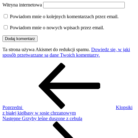
Witryna internetowa
Powiadom mnie o kolejnych komentarzach przez email.
Powiadom mnie o nowych wpisach przez email.
Ta strona używa Akismet do redukcji spamu.
Dowiedz się, w jaki
sposób przetwarzane są dane Twoich komentarzy.
Nawigacja
Poprzedni
wpis
wpisu
Poprzedni
Klopsiki
z białej kiełbasy w sosie chrzanowym
Następny
Następne
Grzyby leśne duszone z cebulą
wpis