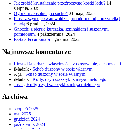
Jak zrobić krystalicznie przeźroczyste kostki lodu?
14
sierpnia, 2025
Ogórki małosolne „na sucho”
21 maja, 2025
Pinsa z szynką szwarcwaldzką, pomidorkami, mozzarellą i
rukolą
6 grudnia, 2024
Gnocchi z piersią kurczaka, szpinakiem i suszonymi
pomidorami
4 października, 2024
Pasta alla carbonara
1 grudnia, 2022
Najnowsze komentarze
Eiwa
-
Rabarbar – właściwości, zastosowanie, ciekawostki
iMadzik
-
Schab duszony w sosie własnym
Aga
-
Schab duszony w sosie własnym
iMadzik
-
Kofty, czyli szaszłyki z mięsa mielonego
Jusia
-
Kofty, czyli szaszłyki z mięsa mielonego
Archiwa
sierpień 2025
maj 2025
grudzień 2024
październik 2024