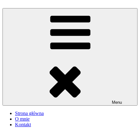
Przejdź
do
iMadzik
Blog Kulinarny
treści
Menu
Strona główna
O mnie
Kontakt