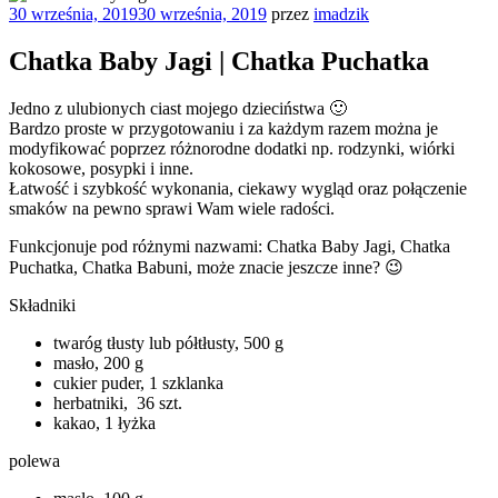
Opublikowane
30 września, 2019
30 września, 2019
przez
imadzik
w
Chatka Baby Jagi | Chatka Puchatka
Jedno z ulubionych ciast mojego dzieciństwa 🙂
Bardzo proste w przygotowaniu i za każdym razem można je
modyfikować poprzez różnorodne dodatki np. rodzynki, wiórki
kokosowe, posypki i inne.
Łatwość i szybkość wykonania, ciekawy wygląd oraz połączenie
smaków na pewno sprawi Wam wiele radości.
Funkcjonuje pod różnymi nazwami: Chatka Baby Jagi, Chatka
Puchatka, Chatka Babuni, może znacie jeszcze inne? 😉
Składniki
twaróg tłusty lub półtłusty, 500 g
masło, 200 g
cukier puder, 1 szklanka
herbatniki, 36 szt.
kakao, 1 łyżka
polewa