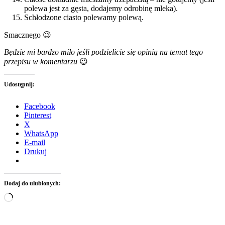
polewa jest za gęsta, dodajemy odrobinę mleka).
Schłodzone ciasto polewamy polewą.
Smacznego 😉
Będzie mi bardzo miło jeśli podzielicie się opinią na temat tego
przepisu w komentarzu
😉
Udostępnij:
Facebook
Pinterest
X
WhatsApp
E-mail
Drukuj
Dodaj do ulubionych:
Wczytywanie…