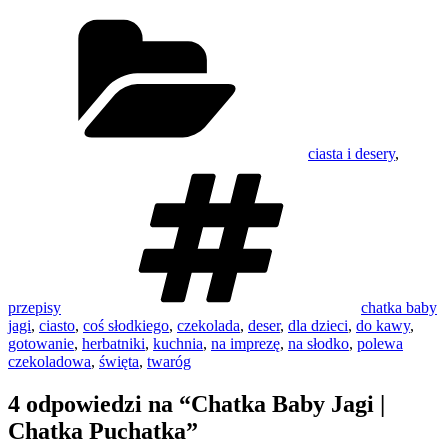
Kategorie
ciasta i desery
,
Tagi
przepisy
chatka baby
jagi
,
ciasto
,
coś słodkiego
,
czekolada
,
deser
,
dla dzieci
,
do kawy
,
gotowanie
,
herbatniki
,
kuchnia
,
na imprezę
,
na słodko
,
polewa
czekoladowa
,
święta
,
twaróg
4 odpowiedzi na “Chatka Baby Jagi |
Chatka Puchatka”