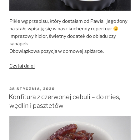
Pikle wg przepisu, który dostałam od Pawła i jego żony
na stałe wpisują się w nasz kuchenny repertuar
Imprezowy hicior, świetny dodatek do obiadu czy
kanapek.
Obowiązkowa pozycja w domowej spiżarce.
„Pikle
Czytaj dalej
w
zalewie
curry”
OPUBLIKOWANE
28 STYCZNIA, 2020
W
Konfitura z czerwonej cebuli – do mięs,
wędlin i pasztetów