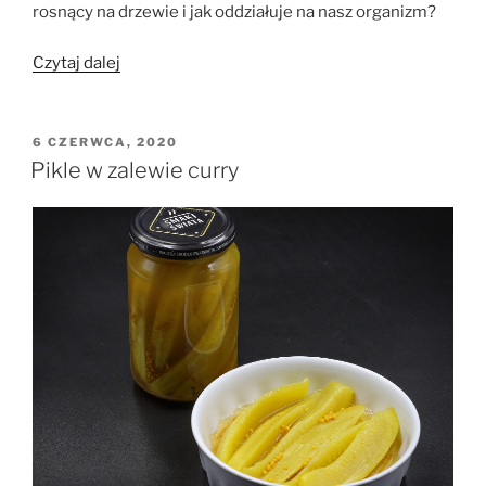
rosnący na drzewie i jak oddziałuje na nasz organizm?
„Jackfruit
Czytaj dalej
(dżakfrut)”
OPUBLIKOWANE
6 CZERWCA, 2020
W
Pikle w zalewie curry