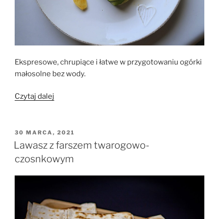
Ekspresowe, chrupiące i łatwe w przygotowaniu ogórki
małosolne bez wody.
„Ogórki
Czytaj dalej
małosolne
„na
sucho””
OPUBLIKOWANE
30 MARCA, 2021
W
Lawasz z farszem twarogowo-
czosnkowym