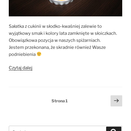
Sałatka z cukinii w słodko-kwaśniej zalewie to
wyjątkowy smak i kolory lata zamknięte w słoiczkach.
Obowiązkowa pozycja w naszych spiżarniach.
Jestem przekonana, że skradnie również Wasze
podniebienia
„Sałatka
Czytaj dalej
z
cukinii
do
słoików”
Stronicowanie
Nast
Strona
1
stro
wpisów
Szukaj:
Szukaj