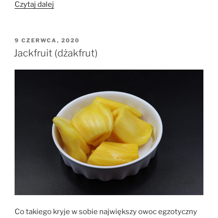
„Kompot
Czytaj dalej
z
czereśni”
OPUBLIKOWANE
9 CZERWCA, 2020
W
Jackfruit (dżakfrut)
Co takiego kryje w sobie największy owoc egzotyczny