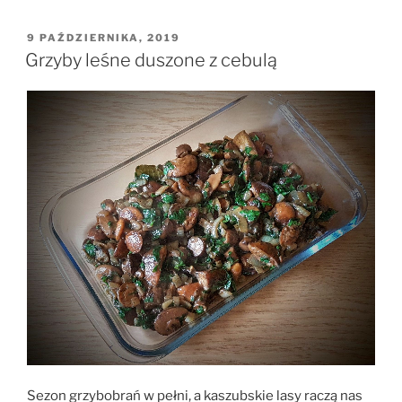
batatów”
OPUBLIKOWANE
9 PAŹDZIERNIKA, 2019
W
Grzyby leśne duszone z cebulą
Sezon grzybobrań w pełni, a kaszubskie lasy raczą nas