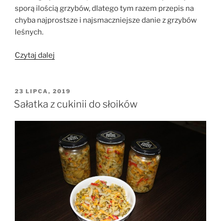
sporą ilością grzybów, dlatego tym razem przepis na
chyba najprostsze i najsmaczniejsze danie z grzybów
leśnych.
„Grzyby
Czytaj dalej
leśne
duszone
z
OPUBLIKOWANE
23 LIPCA, 2019
W
cebulą”
Sałatka z cukinii do słoików