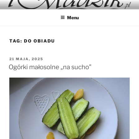
Przejdź
IMADZIK
Blog Kulinarny
do
Menu
treści
TAG:
DO OBIADU
OPUBLIKOWANE
21 MAJA, 2025
W
Ogórki małosolne „na sucho”