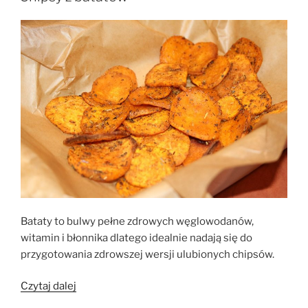
do
mięs,
wędlin
i
pasztetów”
Bataty to bulwy pełne zdrowych węglowodanów,
witamin i błonnika dlatego idealnie nadają się do
przygotowania zdrowszej wersji ulubionych chipsów.
„Chipsy
Czytaj dalej
z