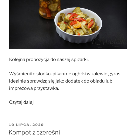
Kolejna propozycja do naszej spiżarki.
Wyśmienite słodko-pikantne ogórki w zalewie gyros
idealnie sprawdzą się jako dodatek do obiadu lub
imprezowa przystawka.
„Sałatka
Czytaj dalej
do
słoików
–
OPUBLIKOWANE
10 LIPCA, 2020
W
ogórki
Kompot z czereśni