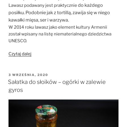
do
każdego
Lawasz podawany jest praktycznie
posiłku. Podobnie jak z tortillą, zawija się w niego
kawałki mięsa, ser i warzywa.
W 2014 roku lawasz jako element kultury Armenii
został wpisany na listę niematerialnego dziedzictwa
UNESCO.
„Lawasz
Czytaj dalej
z
farszem
twarogowo-
OPUBLIKOWANE
3 WRZEŚNIA, 2020
W
czosnkowym”
Sałatka do słoików – ogórki w zalewie
gyros