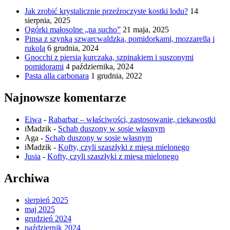
Jak zrobić krystalicznie przeźroczyste kostki lodu?
14
sierpnia, 2025
Ogórki małosolne „na sucho”
21 maja, 2025
Pinsa z szynką szwarcwaldzką, pomidorkami, mozzarellą i
rukolą
6 grudnia, 2024
Gnocchi z piersią kurczaka, szpinakiem i suszonymi
pomidorami
4 października, 2024
Pasta alla carbonara
1 grudnia, 2022
Najnowsze komentarze
Eiwa
-
Rabarbar – właściwości, zastosowanie, ciekawostki
iMadzik
-
Schab duszony w sosie własnym
Aga
-
Schab duszony w sosie własnym
iMadzik
-
Kofty, czyli szaszłyki z mięsa mielonego
Jusia
-
Kofty, czyli szaszłyki z mięsa mielonego
Archiwa
sierpień 2025
maj 2025
grudzień 2024
październik 2024