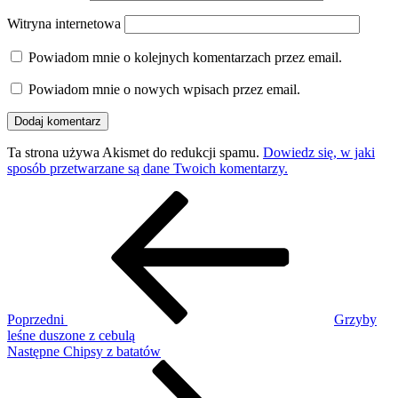
Witryna internetowa
Powiadom mnie o kolejnych komentarzach przez email.
Powiadom mnie o nowych wpisach przez email.
Ta strona używa Akismet do redukcji spamu.
Dowiedz się, w jaki
sposób przetwarzane są dane Twoich komentarzy.
Nawigacja
Poprzedni
wpis
wpisu
Poprzedni
Grzyby
leśne duszone z cebulą
Następny
Następne
Chipsy z batatów
wpis