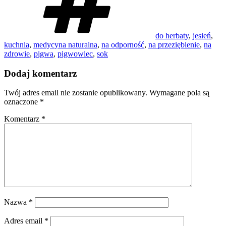
do herbaty
,
jesień
,
kuchnia
,
medycyna naturalna
,
na odporność
,
na przeziębienie
,
na
zdrowie
,
pigwa
,
pigwowiec
,
sok
Dodaj komentarz
Twój adres email nie zostanie opublikowany.
Wymagane pola są
oznaczone
*
Komentarz
*
Nazwa
*
Adres email
*