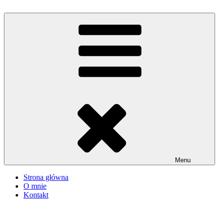
Przejdź
do
iMadzik
Blog Kulinarny
treści
Menu
Strona główna
O mnie
Kontakt