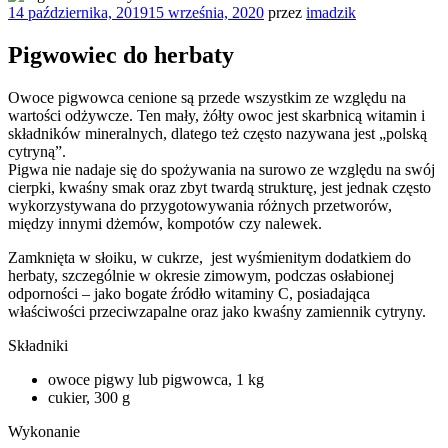
Opublikowane
14 października, 2019
15 września, 2020
przez
imadzik
w
Pigwowiec do herbaty
Owoce pigwowca cenione są przede wszystkim ze względu na
wartości
odżywcze.
Ten mały, żółty owoc jest skarbnicą witamin i
składników mineralnych, dlatego też często nazywana jest „polską
cytryną”.
Pigwa nie nadaje się do spożywania na surowo ze względu na swój
cierpki, kwaśny smak oraz zbyt twardą strukturę, jest jednak często
wykorzystywana do przygotowywania różnych przetworów,
między innymi dżemów, kompotów czy nalewek.
Zamknięta w słoiku, w cukrze, jest wyśmienitym dodatkiem do
herbaty, szczególnie w okresie zimowym, podczas osłabionej
odporności – jako bogate źródło witaminy C, posiadająca
właściwości przeciwzapalne oraz jako kwaśny zamiennik cytryny.
Składniki
owoce pigwy lub pigwowca, 1 kg
cukier, 300 g
Wykonanie