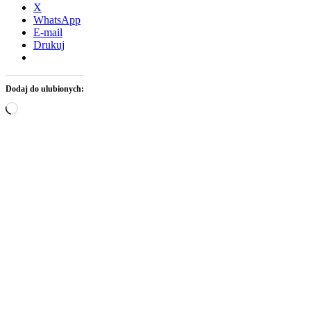
X
WhatsApp
E-mail
Drukuj
Dodaj do ulubionych:
Wczytywanie…