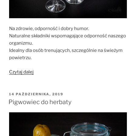
Na zdrowie, odporność i dobry humor.
Naturalne składniki wspomagające odporność naszego
organizmu.
Idealny dla osób trenujących, szczególnie na świeżym
powietrzu.
„Sok
Czytaj dalej
–
Bomba
witaminowa”
OPUBLIKOWANE
14 PAŹDZIERNIKA, 2019
W
Pigwowiec do herbaty