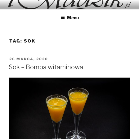
Przejdź
IMADZIK
Blog Kulinarny
do
Menu
treści
TAG:
SOK
OPUBLIKOWANE
26 MARCA, 2020
W
Sok – Bomba witaminowa