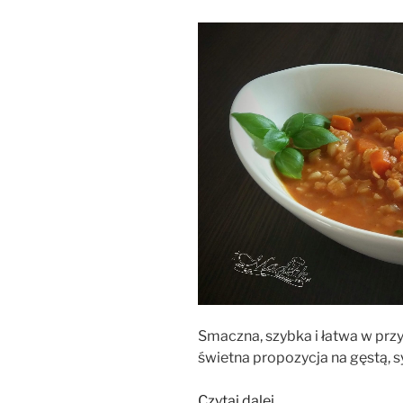
Smaczna, szybka i łatwa w pr
świetna propozycja na gęstą, 
„Zupa
Czytaj dalej