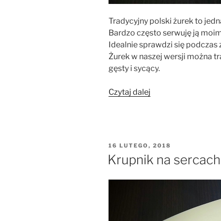
Tradycyjny polski żurek to jedn
Bardzo często serwuję ją mo
Idealnie sprawdzi się podczas z
Żurek w naszej wersji można t
gęsty i sycący.
„Żurek
Czytaj dalej
–
gęsta,
sycąca
zupa”
OPUBLIKOWANE
16 LUTEGO, 2018
W
Krupnik na sercach