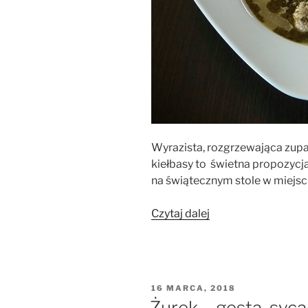
Wyrazista, rozgrzewająca zupa
kiełbasy to świetna propozycj
na świątecznym stole w miejscu
„Zupa
Czytaj dalej
chrzanowa
z
klopsikami
z
OPUBLIKOWANE
16 MARCA, 2018
białej
W
Żurek – gęsta, syc