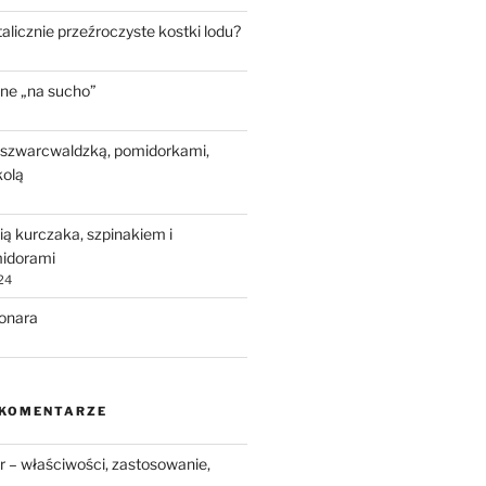
talicznie przeźroczyste kostki lodu?
ne „na sucho”
 szwarcwaldzką, pomidorkami,
kolą
ią kurczaka, szpinakiem i
idorami
24
bonara
 KOMENTARZE
 – właściwości, zastosowanie,