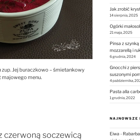
Jak zrobić krys
14 sierpnia, 2025
Ogórki małosol
21 maja, 2025
Pinsa z szynką
mozzarellą i ru
6 grudnia, 2024
Gnocchi z piers
h zup. Jej buraczkowo – śmietankowy
suszonymi pom
it majowego menu.
4 października, 20
Pasta alla car
1 grudnia, 2022
NAJNOWSZE
z czerwoną soczewicą
Eiwa
-
Rabarbar