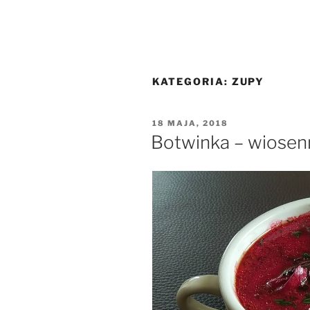
KATEGORIA:
ZUPY
OPUBLIKOWANE
18 MAJA, 2018
W
Botwinka – wiosenn