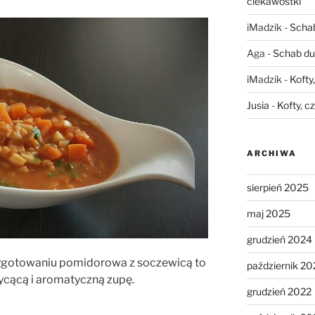
ciekawostki
iMadzik
-
Schab
Aga
-
Schab du
iMadzik
-
Kofty
Jusia
-
Kofty, c
ARCHIWA
sierpień 2025
maj 2025
grudzień 2024
zygotowaniu pomidorowa z soczewicą to
październik 20
sycącą i aromatyczną zupę.
grudzień 2022