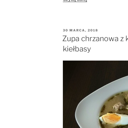
pomidorowa
z
czerwoną
soczewicą”
OPUBLIKOWANE
30 MARCA, 2018
W
Zupa chrzanowa z k
kiełbasy