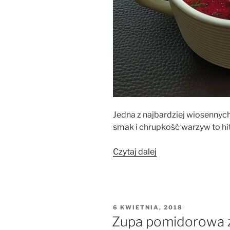
Jedna z najbardziej wiosennyc
smak i chrupkość warzyw to h
„Botwinka
Czytaj dalej
–
wiosenna
zupa
z
OPUBLIKOWANE
6 KWIETNIA, 2018
jajem”
W
Zupa pomidorowa 