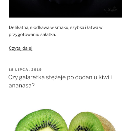
Delikatna, słodkawa w smaku, szybka i łatwa w
przygotowaniu sałatka.
„Sałatka
Czytaj dalej
z
paluszkami
krabowymi
OPUBLIKOWANE
18 LIPCA, 2019
W
(surimi)”
Czy galaretka stężeje po dodaniu kiwi i
ananasa?