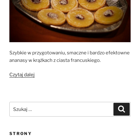
Szybkie w przygotowaniu, smaczne i bardzo efektowne
ananasy w krążkach z ciasta francuskiego.
„Ananaski
Czytaj dalej
w
cieście
francuskim”
Szukaj:
Szukaj
STRONY