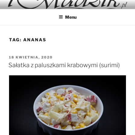
Przejdź
IMADZIK
Blog Kulinarny
do
Menu
treści
TAG:
ANANAS
OPUBLIKOWANE
18 KWIETNIA, 2020
W
Sałatka z paluszkami krabowymi (surimi)