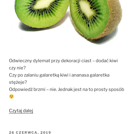
Odwieczny dylemat przy dekoracji ciast – dodać kiwi
czy nie?
Czy po zalaniu galaretką kiwi i ananasa galaretka
stężeje?
Odpowiedź brzmi – nie. Jednak jest na to prosty sposób
„Czy
Czytaj dalej
galaretka
stężeje
po
OPUBLIKOWANE
26 CZERWCA, 2019