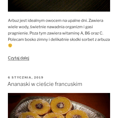
Arbuz jest idealnym owocem na upalne dni. Zawiera
wiele wody, świetnie nawadnia organizm i gasi
pragnienie. Poza tym zawiera witaminę A, B6 oraz C.
Polecam bosko zimny i delikatnie słodki sorbet z arbuza
„Orzeźwiający
Czytaj dalej
sorbet
arbuzowy”
OPUBLIKOWANE
6 STYCZNIA, 2019
W
Ananaski w cieście francuskim