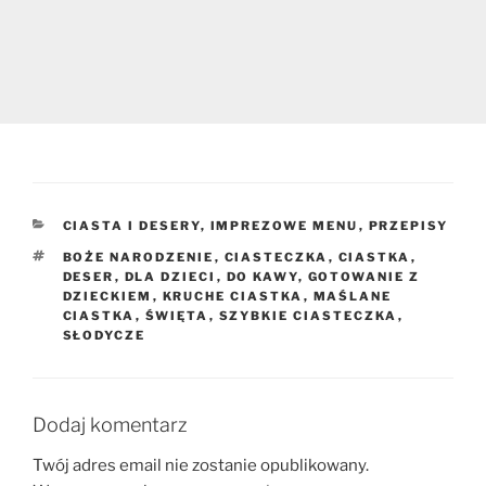
KATEGORIE
CIASTA I DESERY
,
IMPREZOWE MENU
,
PRZEPISY
TAGI
BOŻE NARODZENIE
,
CIASTECZKA
,
CIASTKA
,
DESER
,
DLA DZIECI
,
DO KAWY
,
GOTOWANIE Z
DZIECKIEM
,
KRUCHE CIASTKA
,
MAŚLANE
CIASTKA
,
ŚWIĘTA
,
SZYBKIE CIASTECZKA
,
SŁODYCZE
Dodaj komentarz
Twój adres email nie zostanie opublikowany.