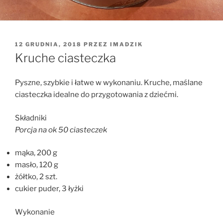
OPUBLIKOWANE
12 GRUDNIA, 2018
PRZEZ
IMADZIK
W
Kruche ciasteczka
Pyszne, szybkie i łatwe w wykonaniu. Kruche, maślane
ciasteczka idealne do przygotowania z dziećmi.
Składniki
Porcja na ok 50 ciasteczek
mąka, 200 g
masło, 120 g
żółtko, 2 szt.
cukier puder, 3 łyżki
Wykonanie