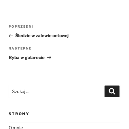
Nawigacja
Poprzedni
POPRZEDNI
wpisu
wpis
Śledzie w zalewie octowej
Następny
NASTĘPNE
wpis
Ryba w galarecie
Szukaj:
Szukaj
STRONY
O mnie