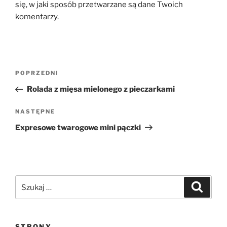
się, w jaki sposób przetwarzane są dane Twoich
komentarzy.
Nawigacja
Poprzedni
POPRZEDNI
wpisu
wpis
Rolada z mięsa mielonego z pieczarkami
Następny
NASTĘPNE
wpis
Expresowe twarogowe mini pączki
Szukaj:
Szukaj
STRONY