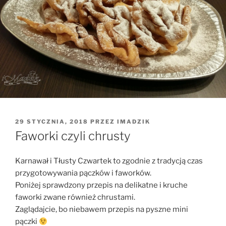
OPUBLIKOWANE
29 STYCZNIA, 2018
PRZEZ
IMADZIK
W
Faworki czyli chrusty
Karnawał i Tłusty Czwartek to zgodnie z tradycją czas
przygotowywania pączków i faworków.
Poniżej sprawdzony przepis na delikatne i kruche
faworki zwane również chrustami.
Zaglądajcie, bo niebawem przepis na pyszne mini
pączki