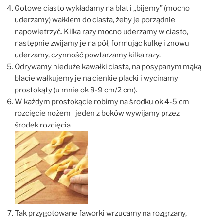
Gotowe ciasto wykładamy na blat i „bijemy” (mocno
uderzamy) wałkiem do ciasta, żeby je porządnie
napowietrzyć. Kilka razy mocno uderzamy w ciasto,
następnie zwijamy je na pół, formując kulkę i znowu
uderzamy, czynność powtarzamy kilka razy.
Odrywamy nieduże kawałki ciasta, na posypanym mąką
blacie wałkujemy je na cienkie placki i wycinamy
prostokąty (u mnie ok 8-9 cm/2 cm).
W każdym prostokącie robimy na środku ok 4-5 cm
rozcięcie nożem i jeden z boków wywijamy przez
środek rozcięcia.
Tak przygotowane faworki wrzucamy na rozgrzany,