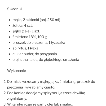
Składniki
mąka, 2 szklanki (poj. 250 ml)
żółtka, 4 szt.
jajko (całe), 1 szt.
śmietana 18%, 100 g
proszek do pieczenia, 1 łyżeczka
spirytus, 1 łyżka
cukier puder, do posypania
olej lub smalec, do głębokiego smażenia
Wykonanie
Do miski wrzucamy mąkę, jajka, śmietanę, proszek do
pieczenia i wyrabiamy ciasto.
Pod koniec dodajemy spirytus i jeszcze chwilkę
zagniatamy.
W garnku rozgrzewamy olej lub smalec.