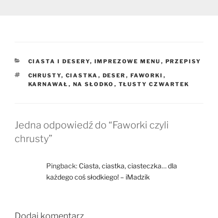
KATEGORIE
CIASTA I DESERY
,
IMPREZOWE MENU
,
PRZEPISY
TAGI
CHRUSTY
,
CIASTKA
,
DESER
,
FAWORKI
,
KARNAWAŁ
,
NA SŁODKO
,
TŁUSTY CZWARTEK
Jedna odpowiedź do “Faworki czyli
chrusty”
Pingback:
Ciasta, ciastka, ciasteczka… dla
każdego coś słodkiego! – iMadzik
Dodaj komentarz