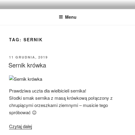
Przejdź
IMADZIK
Blog Kulinarny
do
Menu
treści
TAG:
SERNIK
OPUBLIKOWANE
11 GRUDNIA, 2019
W
Sernik krówka
Prawdziwa uczta dla wielbicieli sernika!
Słodki smak sernika z masą krówkową połączony z
chrupiącymi orzeszkami ziemnymi – musicie tego
spróbować 😉
„Sernik
Czytaj dalej
krówka”