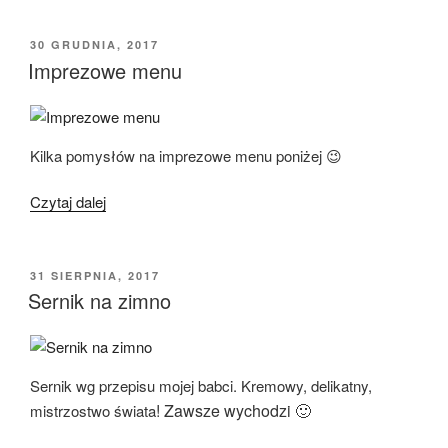
OPUBLIKOWANE
30 GRUDNIA, 2017
W
Imprezowe menu
Kilka pomysłów na imprezowe menu poniżej 😉
„Imprezowe
Czytaj dalej
menu”
OPUBLIKOWANE
31 SIERPNIA, 2017
W
Sernik na zimno
Sernik wg przepisu mojej babci. Kremowy, delikatny,
! Zawsze wychodzi 🙂
mistrzostwo świata