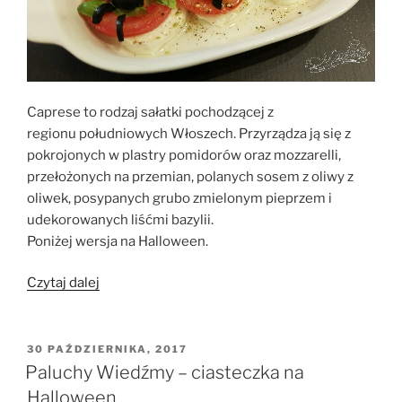
Caprese to rodzaj sałatki pochodzącej z
regionu południowych Włoszech. Przyrządza ją się z
pokrojonych w plastry pomidorów oraz mozzarelli,
przełożonych na przemian, polanych sosem z oliwy z
oliwek, posypanych grubo zmielonym pieprzem i
udekorowanych liśćmi bazylii.
Poniżej wersja na Halloween.
„Caprese
Czytaj dalej
na
Halloween”
OPUBLIKOWANE
30 PAŹDZIERNIKA, 2017
W
Paluchy Wiedźmy – ciasteczka na
Halloween