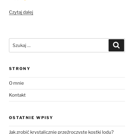
„Paluchy
Czytaj dalej
Wiedźmy
–
ciasteczka
na
Szukaj:
Szukaj
Halloween”
STRONY
O mnie
Kontakt
OSTATNIE WPISY
Jak zrobić krystalicznie przeźroczyste kostki lodu?