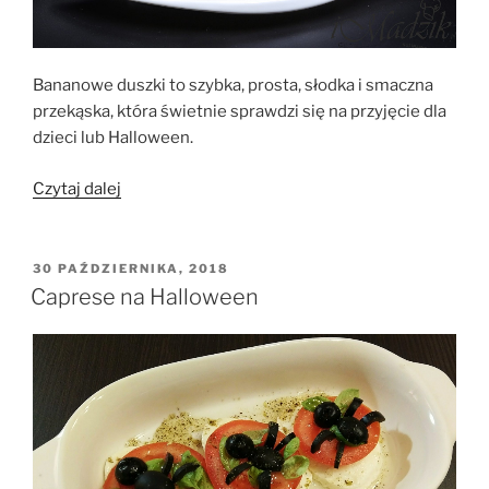
Bananowe duszki to szybka, prosta, słodka i smaczna
przekąska, która świetnie sprawdzi się na przyjęcie dla
dzieci lub Halloween.
„Bananowe
Czytaj dalej
duszki
–
Halloween”
OPUBLIKOWANE
30 PAŹDZIERNIKA, 2018
W
Caprese na Halloween