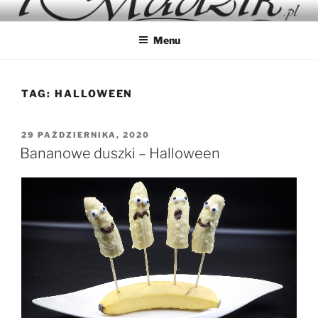
Przejdź
IMADZIK
Blog Kulinarny
do
Menu
treści
TAG:
HALLOWEEN
OPUBLIKOWANE
29 PAŹDZIERNIKA, 2020
W
Bananowe duszki – Halloween