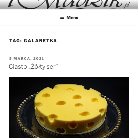
Przejdź
IMADZIK
Blog Kulinarny
do
Menu
treści
TAG:
GALARETKA
OPUBLIKOWANE
5 MARCA, 2021
W
Ciasto „Żółty ser”