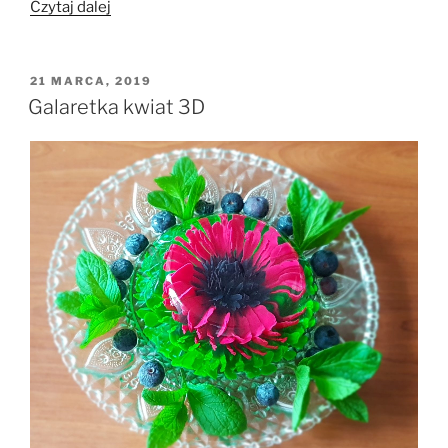
„Czy
Czytaj dalej
galaretka
stężeje
po
OPUBLIKOWANE
21 MARCA, 2019
W
dodaniu
Galaretka kwiat 3D
kiwi
i
ananasa?”