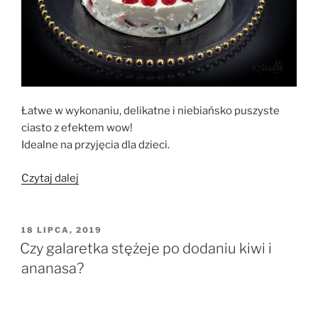
Łatwe w wykonaniu, delikatne i niebiańsko puszyste
ciasto z efektem wow!
Idealne na przyjęcia dla dzieci.
„Ciasto
Czytaj dalej
Galaretkowiec”
OPUBLIKOWANE
18 LIPCA, 2019
W
Czy galaretka stężeje po dodaniu kiwi i
ananasa?