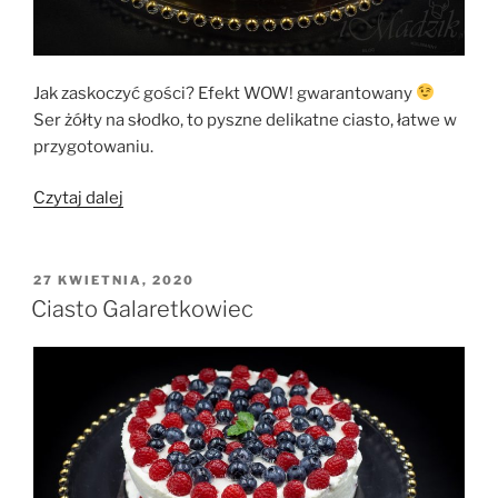
Jak zaskoczyć gości? Efekt WOW! gwarantowany
Ser żółty na słodko, to pyszne delikatne ciasto, łatwe w
przygotowaniu.
„Ciasto
Czytaj dalej
„Żółty
ser””
OPUBLIKOWANE
27 KWIETNIA, 2020
W
Ciasto Galaretkowiec