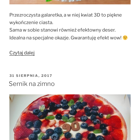
Przezroczysta galaretka, a w niej kwiat 3D to piękne
wykończenie ciasta.
Sama w sobie stanowi również efektowny deser.
Idealna na specjalne okazje. Gwarantuję efekt wow!
„Galaretka
Czytaj dalej
kwiat
3D”
OPUBLIKOWANE
31 SIERPNIA, 2017
W
Sernik na zimno