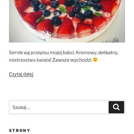
Sernik wg przepisu mojej babci. Kremowy, delikatny,
! Zawsze wychodzi
mistrzostwo świata
„Sernik
Czytaj dalej
na
zimno”
Szukaj:
Szukaj
STRONY