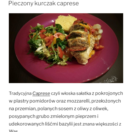
W
kurczaka”
Pieczony kurczak caprese
z pokrojonych
Tradycyjna
Caprese
czyli włoska sałatka
w plastry pomidorów oraz mozzarelli, przełożonych
na przemian, polanych sosem z oliwy z oliwek,
posypanych grubo zmielonym pieprzem i
udekorowanych liśćmi bazylii
jest znana większości z
Was
.