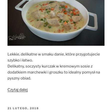
Lekkie, delikatne w smaku danie, które przygotujecie
szybko i łatwo.
Delikatny, soczysty kurczak w kremowym sosie z
dodatkiem marchewki i groszku to idealny pomysł na
pyszny obiad.
„Marchewkowo-
Czytaj dalej
groszkowa
potrawka
z
OPUBLIKOWANE
21 LUTEGO, 2018