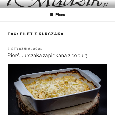
Przejdź
IMADZIK
Blog Kulinarny
do
Menu
treści
TAG:
FILET Z KURCZAKA
OPUBLIKOWANE
5 STYCZNIA, 2021
W
Pierś kurczaka zapiekana z cebulą