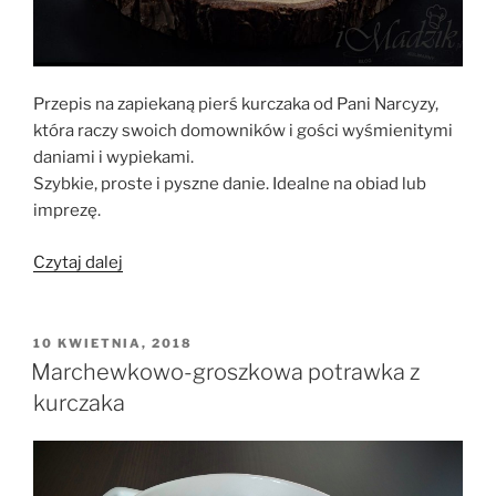
Przepis na zapiekaną pierś kurczaka od Pani Narcyzy,
która raczy swoich domowników i gości wyśmienitymi
daniami i wypiekami.
Szybkie, proste i pyszne danie. Idealne na obiad lub
imprezę.
„Pierś
Czytaj dalej
kurczaka
zapiekana
z
OPUBLIKOWANE
10 KWIETNIA, 2018
W
cebulą”
Marchewkowo-groszkowa potrawka z
kurczaka