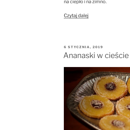
na ciepło i na zimno.
„Tarta
Czytaj dalej
na
francuskim
spodzie
z
OPUBLIKOWANE
6 STYCZNIA, 2019
brokułem
W
Ananaski w cieście
i
migdałami”