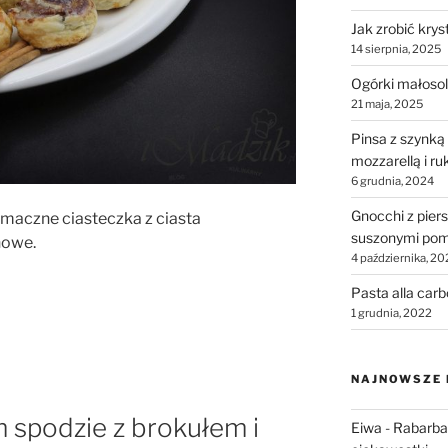
Jak zrobić krys
14 sierpnia, 2025
Ogórki małosol
21 maja, 2025
Pinsa z szynką
mozzarellą i ru
6 grudnia, 2024
Gnocchi z piers
smaczne ciasteczka z ciasta
suszonymi pom
nowe.
4 października, 20
Pasta alla car
1 grudnia, 2022
NAJNOWSZE
m spodzie z brokułem i
Eiwa
-
Rabarbar