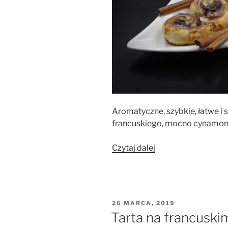
Aromatyczne, szybkie, łatwe i 
francuskiego, mocno cynamo
„Cynamonowe
Czytaj dalej
ślimaczki
z
ciasta
francuskiego”
OPUBLIKOWANE
26 MARCA, 2019
W
Tarta na francuski