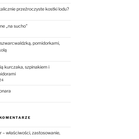
talicznie przeźroczyste kostki lodu?
ne „na sucho”
 szwarcwaldzką, pomidorkami,
kolą
ią kurczaka, szpinakiem i
idorami
24
bonara
 KOMENTARZE
 – właściwości, zastosowanie,