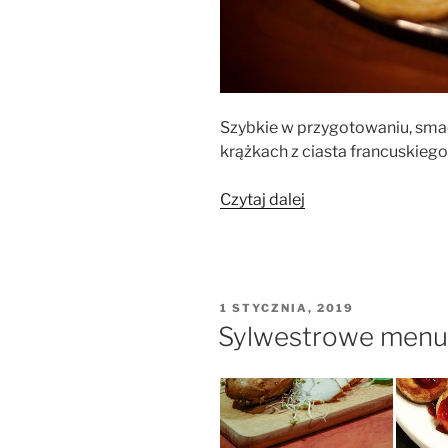
Szybkie w przygotowaniu, sma
krążkach z ciasta francuskiego
„Ananaski
Czytaj dalej
w
cieście
francuskim”
OPUBLIKOWANE
1 STYCZNIA, 2019
W
Sylwestrowe menu