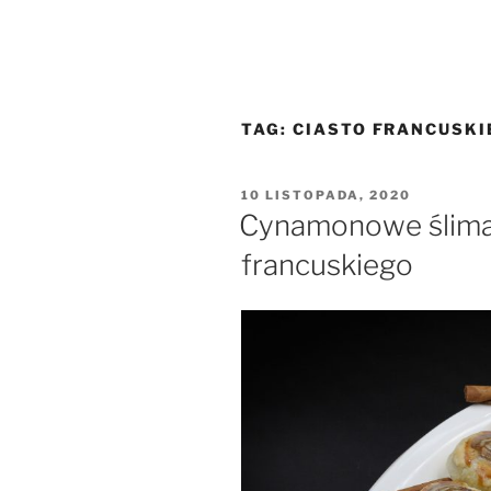
TAG:
CIASTO FRANCUSKI
OPUBLIKOWANE
10 LISTOPADA, 2020
W
Cynamonowe ślimac
francuskiego