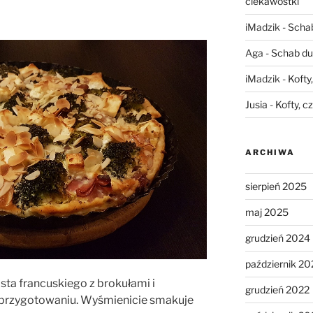
ciekawostki
iMadzik
-
Schab
Aga
-
Schab du
iMadzik
-
Kofty
Jusia
-
Kofty, c
ARCHIWA
sierpień 2025
maj 2025
grudzień 2024
październik 20
asta francuskiego z brokułami i
grudzień 2022
 przygotowaniu. Wyśmienicie smakuje