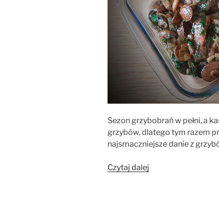
Sezon grzybobrań w pełni, a ka
grzybów, dlatego tym razem pr
najsmaczniejsze danie z grzyb
„Grzyby
Czytaj dalej
leśne
duszone
z
cebulą”