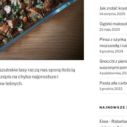
Jak zrobić krys
14 sierpnia, 2025
Ogórki małosol
21 maja, 2025
Pinsa z szynką
mozzarellą i ru
6 grudnia, 2024
Gnocchi z piers
suszonymi pom
szubskie lasy raczą nas sporą ilością
4 października, 20
zepis na chyba najprostsze i
Pasta alla car
ów leśnych.
1 grudnia, 2022
NAJNOWSZE
Eiwa
-
Rabarbar