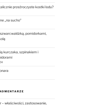
talicznie przeźroczyste kostki lodu?
ne „na sucho”
 szwarcwaldzką, pomidorkami,
kolą
ią kurczaka, szpinakiem i
idorami
24
bonara
 KOMENTARZE
 – właściwości, zastosowanie,