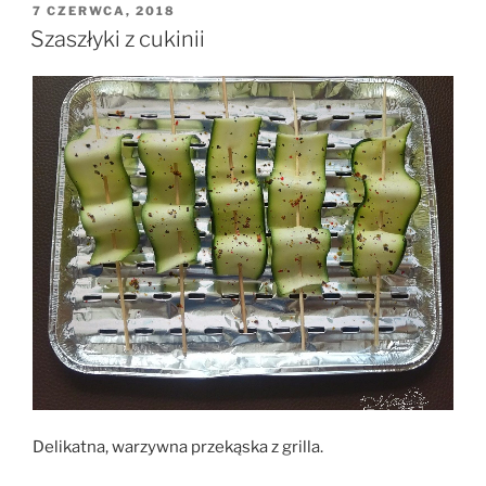
OPUBLIKOWANE
7 CZERWCA, 2018
W
Szaszłyki z cukinii
Delikatna, warzywna przekąska z grilla.