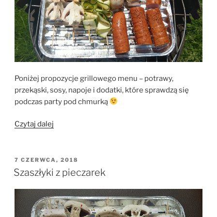
Poniżej propozycje grillowego menu – potrawy,
przekąski, sosy, napoje i dodatki, które sprawdzą się
podczas party pod chmurką
„Grillujemy
Czytaj dalej
–
potrawy,
przekąski,
OPUBLIKOWANE
7 CZERWCA, 2018
W
napoje,
Szaszłyki z pieczarek
dodatki”