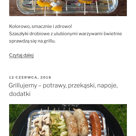
Kolorowo, smacznie i zdrowo!
Szaszłyki drobiowe z ulubionymi warzywami świetnie
sprawdzą się na grillu.
„Szaszłyki
Czytaj dalej
drobiowo-
warzywne”
OPUBLIKOWANE
12 CZERWCA, 2018
W
Grillujemy – potrawy, przekąski, napoje,
dodatki