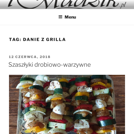
Przejdź
IMADZIK
Blog Kulinarny
do
Menu
treści
TAG:
DANIE Z GRILLA
OPUBLIKOWANE
12 CZERWCA, 2018
W
Szaszłyki drobiowo-warzywne