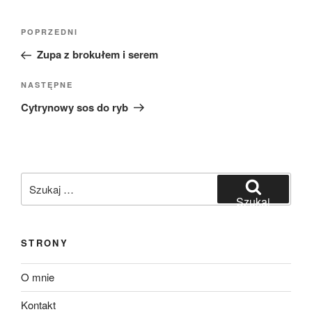
Nawigacja
Poprzedni
POPRZEDNI
wpisu
wpis
Zupa z brokułem i serem
Następny
NASTĘPNE
wpis
Cytrynowy sos do ryb
Szukaj:
Szukaj
STRONY
O mnie
Kontakt