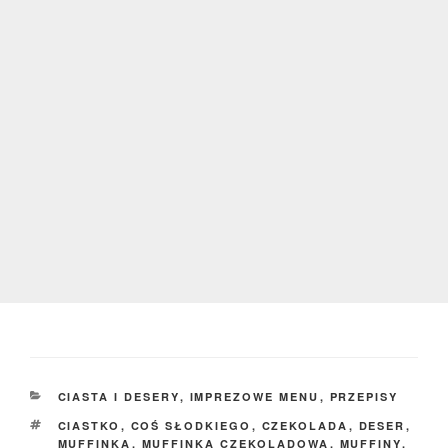
KATEGORIE
CIASTA I DESERY
,
IMPREZOWE MENU
,
PRZEPISY
TAGI
CIASTKO
,
COŚ SŁODKIEGO
,
CZEKOLADA
,
DESER
,
MUFFINKA
,
MUFFINKA CZEKOLADOWA
,
MUFFINY
,