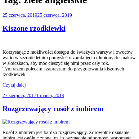
Opublikowane
25 czerwca, 2019
25 czerwca, 2019
w
Kiszone rzodkiewki
Korzystając z możliwości dostępu do świeżych warzyw i owoców
warto w sezonie letnim pomyśleć o zamknięciu ulubionych smaków
w słoiczkach, aby móc cieszyć się nimi przez cały rok.
Tym razem polecam i zapraszam do przygotowania kiszonych
rzodkiewek.
„Kiszone
Czytaj dalej
rzodkiewki”
Opublikowane
27 sierpnia, 2017
1 marca, 2019
w
Rozgrzewający rosół z imbirem
Rosół z imbirem jest bardzo rozgrzewający. Zdrowotne działanie
imbiru jest ogólnie znane, m. in. wzmacnia odporność, wspomaga