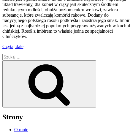
układ trawienny, dla kobiet w ciąży jest skutecznym środkiem
redukującym mdłości, obniża poziom cukru we krwi, zawiera
substancje, które zwalczają komórki rakowe. Dodany do
tradycyjnego polskiego rosołu podkreśla i zaostrza jego smak. Imbir
jest jedną z najbardziej popularnych przypraw używanych w kuchni
chińskiej. Rosół z imbirem to właśnie jedna ze specjalności
Chińczyków.
„Rozgrzewający
Czytaj dalej
rosół
Szukaj:
z
imbirem”
Szukaj
Strony
O mnie