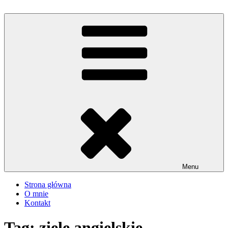
Przejdź
do
iMadzik
Blog Kulinarny
treści
Menu
Strona główna
O mnie
Kontakt
Tag:
ziele angielskie