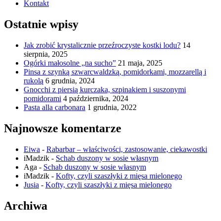
Kontakt
Ostatnie wpisy
Jak zrobić krystalicznie przeźroczyste kostki lodu?
14
sierpnia, 2025
Ogórki małosolne „na sucho”
21 maja, 2025
Pinsa z szynką szwarcwaldzką, pomidorkami, mozzarellą i
rukolą
6 grudnia, 2024
Gnocchi z piersią kurczaka, szpinakiem i suszonymi
pomidorami
4 października, 2024
Pasta alla carbonara
1 grudnia, 2022
Najnowsze komentarze
Eiwa
-
Rabarbar – właściwości, zastosowanie, ciekawostki
iMadzik
-
Schab duszony w sosie własnym
Aga
-
Schab duszony w sosie własnym
iMadzik
-
Kofty, czyli szaszłyki z mięsa mielonego
Jusia
-
Kofty, czyli szaszłyki z mięsa mielonego
Archiwa