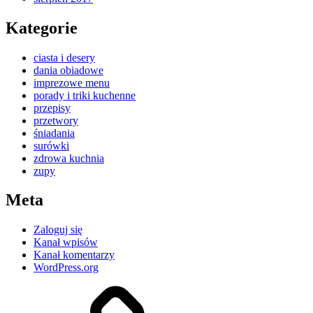
Kategorie
ciasta i desery
dania obiadowe
imprezowe menu
porady i triki kuchenne
przepisy
przetwory
śniadania
surówki
zdrowa kuchnia
zupy
Meta
Zaloguj się
Kanał wpisów
Kanał komentarzy
WordPress.org
Kontakt