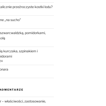
talicznie przeźroczyste kostki lodu?
ne „na sucho”
 szwarcwaldzką, pomidorkami,
kolą
ią kurczaka, szpinakiem i
idorami
24
bonara
 KOMENTARZE
 – właściwości, zastosowanie,