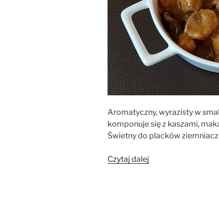
Aromatyczny, wyrazisty w smak
komponuje się z kaszami, mak
Świetny do placków ziemniacz
„Gulasz
Czytaj dalej
z
łopatki
wieprzowej”