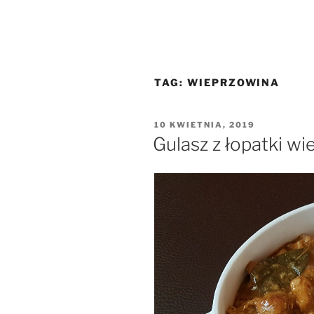
TAG:
WIEPRZOWINA
OPUBLIKOWANE
10 KWIETNIA, 2019
W
Gulasz z łopatki w