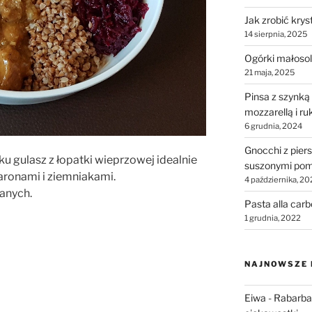
Jak zrobić krys
14 sierpnia, 2025
Ogórki małosol
21 maja, 2025
Pinsa z szynką
mozzarellą i ru
6 grudnia, 2024
Gnocchi z piers
u gulasz z łopatki wieprzowej idealnie
suszonymi pom
aronami i ziemniakami.
4 października, 20
anych.
Pasta alla car
1 grudnia, 2022
NAJNOWSZE
Eiwa
-
Rabarbar